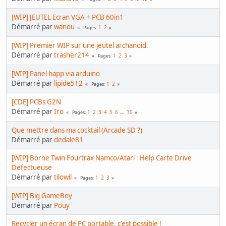
[WIP] JEUTEL Ecran VGA + PCB 60in1
Démarré par
wanou
1
2
Pages
[WIP] Premier WIP sur une jeutel archanoid.
Démarré par
trasher214
1
2
3
Pages
[WIP] Panel happ via arduino
Démarré par
lipide512
1
2
Pages
[CDE] PCBs G2N
Démarré par
Iro
1
2
3
4
5
6
...
10
Pages
Que mettre dans ma cocktail (Arcade SD ?)
Démarré par
dedale81
[WIP] Borne Twin Fourtrax Namco/Atari : Help Carte Drive
Defectueuse
Démarré par
tilowil
1
2
3
Pages
[WIP] Big GameBoy
Démarré par
Pouy
Recycler un écran de PC portable, c'est possible !