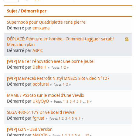
Sujet
/
Démarré par
Supernoob pour Quadriplette rene pierre
Démarré par
emixama
DÉPLACÉ: Peinture en bombe - Comment tagguer sa cab !
Mega bon plan
Démarré par
AsPiC
[WIP] Ma 1er rénovation avec une borne jeutel
Démarré par
Delta H
1
2
Pages
[WIP] Mamecab Retrofit N'styl MNS25 Slot video N°127
Démarré par
bobfurai
1
2
Pages
MAME / PS3cab sur le model d'une Vewlix
Démarré par
UkiyOyO
1
2
3
4
5
6
...
8
Pages
SEGA 400-5117Y Drive board revival
Démarré par
fgruat
1
2
3
4
5
6
7
Pages
[WIP] G2N - USB Version
Démarré par
MaKoTo
1
2
3
4
5
6
...
12
Pages