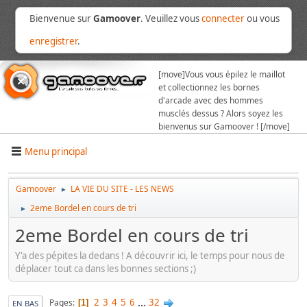
Bienvenue sur
Gamoover
. Veuillez vous
connecter
ou vous
enregistrer
.
[move]
Vous vous épilez le maillot
et collectionnez les bornes
d'arcade avec des hommes
musclés dessus ? Alors soyez les
bienvenus sur Gamoover ! [/move]
Menu principal
Gamoover
LA VIE DU SITE - LES NEWS
►
2eme Bordel en cours de tri
►
2eme Bordel en cours de tri
Y'a des pépites la dedans ! A découvrir ici, le temps pour nous de
déplacer tout ca dans les bonnes sections ;)
2
3
4
5
6
...
32
Pages
1
EN BAS