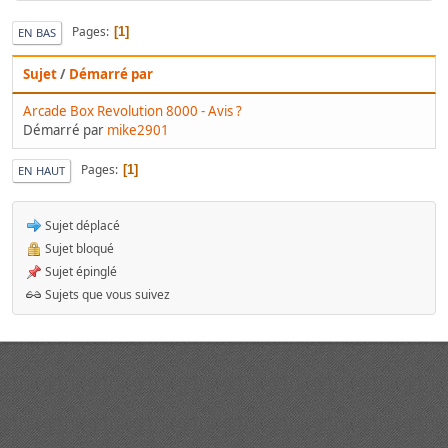
Pages
1
EN BAS
Sujet
/
Démarré par
Arcade Box Revolution 8000 - Avis ?
Démarré par
mike2901
Pages
1
EN HAUT
Sujet déplacé
Sujet bloqué
Sujet épinglé
Sujets que vous suivez