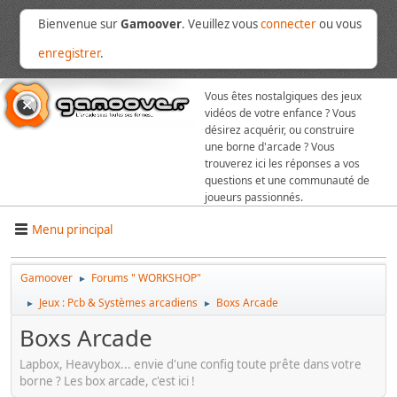
Bienvenue sur
Gamoover
. Veuillez vous
connecter
ou vous
enregistrer
.
Vous êtes nostalgiques des jeux
vidéos de votre enfance ? Vous
désirez acquérir, ou construire
une borne d'arcade ? Vous
trouverez ici les réponses a vos
questions et une communauté de
joueurs passionnés.
Menu principal
Gamoover
Forums " WORKSHOP"
►
Jeux : Pcb & Systèmes arcadiens
Boxs Arcade
►
►
Boxs Arcade
Lapbox, Heavybox... envie d'une config toute prête dans votre
borne ? Les box arcade, c'est ici !