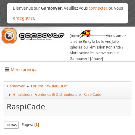
Bienvenue sur
Gamoover
. Veuillez vous
connecter
ou vous
enregistrer
.
[move]
Vous aimez
la série Ricky la belle vie, Julio
Iglésias ou l'émission Kohlanta ?
Alors soyez les bienvenus sur
Gamoover ! [/move]
Menu principal
Gamoover
Forums " WORKSHOP"
►
Emulateurs, Frontends & Distributions
RaspiCade
►
►
RaspiCade
Pages
1
EN BAS