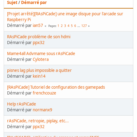
Sujet
/
Démarré par
[Projet arrêté][RAsPiCade] une image disque pour l'arcade sur
Raspberry Pi
Démarré par
ian57
1
2
3
4
5
6
...
127
Pages
RAsPiCade problème de son hdmi
Démarré par
ppx32
Mame4all Advmame sous rAsPiCade
Démarré par
Cylotera
pisnes lag plus impossible a quitter
Démarré par
kein14
[RAsPiCade] Tutoriel de configuration des gamepads
Démarré par
frenchcouze
Help rAsPiCade
Démarré par
normanx9
rAsPiCade, retropie, piplay, etc...
Démarré par
ppx32