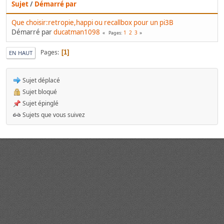
Sujet
/
Démarré par
Que choisir:retropie,happi ou recallbox pour un pi3B
Démarré par
ducatman1098
1
2
3
Pages
Pages
1
EN HAUT
Sujet déplacé
Sujet bloqué
Sujet épinglé
Sujets que vous suivez