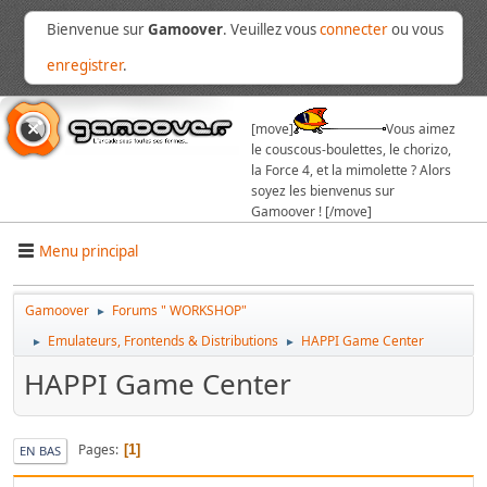
Bienvenue sur
Gamoover
. Veuillez vous
connecter
ou vous
enregistrer
.
[move]
Vous aimez
le couscous-boulettes, le chorizo,
la Force 4, et la mimolette ? Alors
soyez les bienvenus sur
Gamoover ! [/move]
Menu principal
Gamoover
Forums " WORKSHOP"
►
Emulateurs, Frontends & Distributions
HAPPI Game Center
►
►
HAPPI Game Center
Pages
1
EN BAS