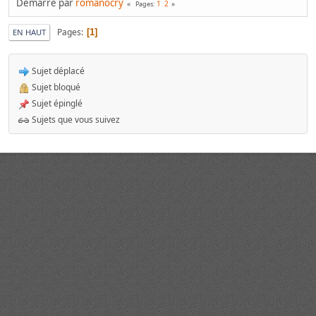
Démarré par
romanocry
1
2
Pages
Pages
1
EN HAUT
Sujet déplacé
Sujet bloqué
Sujet épinglé
Sujets que vous suivez