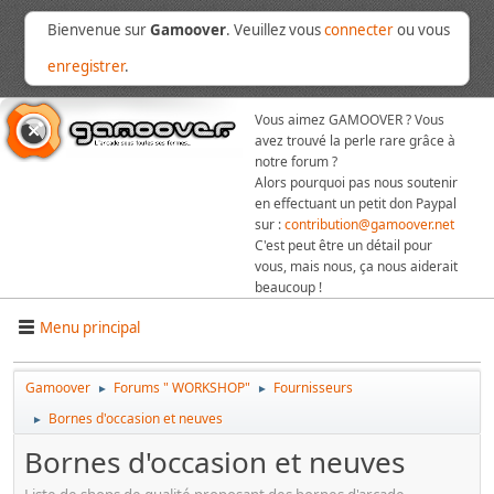
Bienvenue sur
Gamoover
. Veuillez vous
connecter
ou vous
enregistrer
.
Vous aimez GAMOOVER ? Vous
avez trouvé la perle rare grâce à
notre forum ?
Alors pourquoi pas nous soutenir
en effectuant un petit don Paypal
sur :
contribution@gamoover.net
C'est peut être un détail pour
vous, mais nous, ça nous aiderait
beaucoup !
Menu principal
Gamoover
Forums " WORKSHOP"
Fournisseurs
►
►
Bornes d'occasion et neuves
►
Bornes d'occasion et neuves