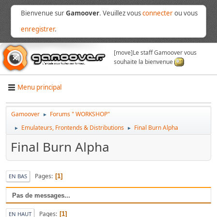
Bienvenue sur
Gamoover
. Veuillez vous
connecter
ou vous
enregistrer
.
[move]
Le staff Gamoover vous
souhaite la bienvenue
Menu principal
Gamoover
Forums " WORKSHOP"
►
Emulateurs, Frontends & Distributions
Final Burn Alpha
►
►
Final Burn Alpha
Pages
1
EN BAS
Pas de messages...
Pages
1
EN HAUT