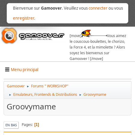
Bienvenue sur
Gamoover
. Veuillez vous
connecter
ou vous
enregistrer
.
[move]
Vous aimez
le couscous-boulettes, le chorizo,
la Force 4, et la mimolette ? Alors
soyez les bienvenus sur
Gamoover ! [/move]
Menu principal
Gamoover
Forums " WORKSHOP"
►
Emulateurs, Frontends & Distributions
Groovymame
►
►
Groovymame
Pages
1
EN BAS