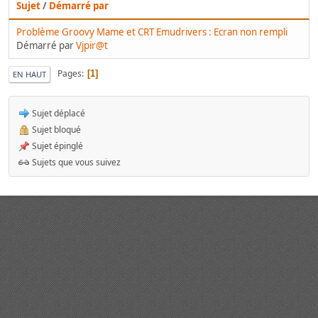
Sujet
/
Démarré par
Problème Groovy Mame et CRT Emudrivers : Ecran non rempli
Démarré par
Vjpir@t
Pages
1
EN HAUT
Sujet déplacé
Sujet bloqué
Sujet épinglé
Sujets que vous suivez