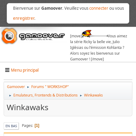
Bienvenue sur
Gamoover
. Veuillez vous
connecter
ou vous
enregistrer
.
[move]
Vous aimez
la série Ricky la belle vie, Julio
Iglésias ou l'émission Kohlanta ?
Alors soyez les bienvenus sur
Gamoover ! [/move]
Menu principal
Gamoover
Forums " WORKSHOP"
►
Emulateurs, Frontends & Distributions
Winkawaks
►
►
Winkawaks
Pages
1
EN BAS