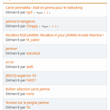
Carte JammaMia - Add-on jamma pour le VideoAmp
Démarré par
njz3
1
2
Pages
Jamma to kangaroo
Démarré par
Choppy
1
2
3
Pages
Recalbox RGB JAMMA: Recalbox in your JAMMA Arcade Machine !
Démarré par
th_vador
jamma+
Démarré par
starsdust
error
Démarré par
swift
[RECH] negatron -5V
Démarré par
Fish57
Boîtier sélection carte jamma
Démarré par
nono
Tension sur le peigne Jamma
Démarré par
Ysi