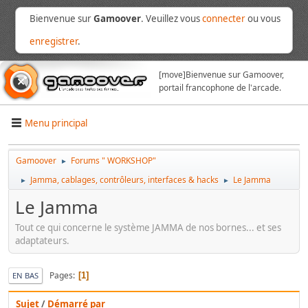
Bienvenue sur
Gamoover
. Veuillez vous
connecter
ou vous
enregistrer
.
[move]
Bienvenue sur Gamoover,
portail francophone de l'arcade.
Menu principal
Gamoover
Forums " WORKSHOP"
►
Jamma, cablages, contrôleurs, interfaces & hacks
Le Jamma
►
►
Le Jamma
Tout ce qui concerne le système JAMMA de nos bornes... et ses
adaptateurs.
Pages
1
EN BAS
Sujet
/
Démarré par