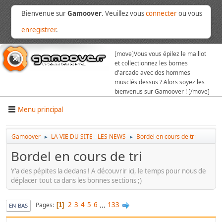
Bienvenue sur
Gamoover
. Veuillez vous
connecter
ou vous
enregistrer
.
[move]
Vous vous épilez le maillot
et collectionnez les bornes
d'arcade avec des hommes
musclés dessus ? Alors soyez les
bienvenus sur Gamoover ! [/move]
Menu principal
Gamoover
LA VIE DU SITE - LES NEWS
Bordel en cours de tri
►
►
Bordel en cours de tri
Y'a des pépites la dedans ! A découvrir ici, le temps pour nous de
déplacer tout ca dans les bonnes sections ;)
2
3
4
5
6
...
133
Pages
1
EN BAS