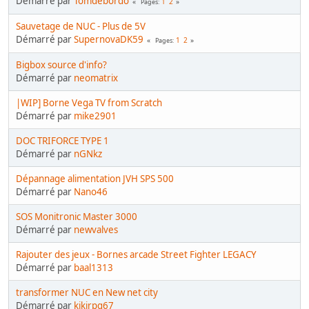
Démarré par
Tomdebordo
1
2
Pages
Sauvetage de NUC - Plus de 5V
Démarré par
SupernovaDK59
1
2
Pages
Bigbox source d'info?
Démarré par
neomatrix
|WIP] Borne Vega TV from Scratch
Démarré par
mike2901
DOC TRIFORCE TYPE 1
Démarré par
nGNkz
Dépannage alimentation JVH SPS 500
Démarré par
Nano46
SOS Monitronic Master 3000
Démarré par
newvalves
Rajouter des jeux - Bornes arcade Street Fighter LEGACY
Démarré par
baal1313
transformer NUC en New net city
Démarré par
kikirpg67