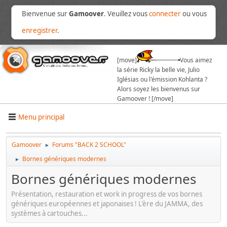
Bienvenue sur
Gamoover
. Veuillez vous
connecter
ou vous
enregistrer
.
[move]
Vous aimez
la série Ricky la belle vie, Julio
Iglésias ou l'émission Kohlanta ?
Alors soyez les bienvenus sur
Gamoover ! [/move]
Menu principal
Gamoover
Forums "BACK 2 SCHOOL"
►
Bornes génériques modernes
►
Bornes génériques modernes
Présentation, restauration et work in progress de vos bornes
génériques européennes et japonaises ! L'ère du JAMMA, des
systèmes à cartouches...