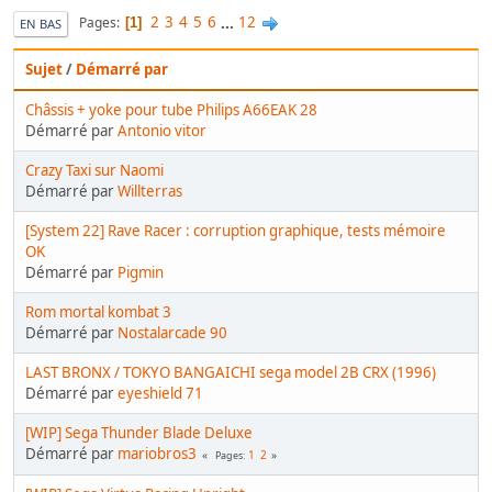
2
3
4
5
6
...
12
Pages
1
EN BAS
Sujet
/
Démarré par
Châssis + yoke pour tube Philips A66EAK 28
Démarré par
Antonio vitor
Crazy Taxi sur Naomi
Démarré par
Willterras
[System 22] Rave Racer : corruption graphique, tests mémoire
OK
Démarré par
Pigmin
Rom mortal kombat 3
Démarré par
Nostalarcade 90
LAST BRONX / TOKYO BANGAICHI sega model 2B CRX (1996)
Démarré par
eyeshield 71
[WIP] Sega Thunder Blade Deluxe
Démarré par
mariobros3
1
2
Pages