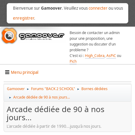
Bienvenue sur
Gamoover
. Veuillez vous
connecter
ou vous
enregistrer
.
Besoin de contacter un admin
pour une proposition, une
suggestion ou discuter d'un
probleme ?
C'est ici :
High_Cobra
,
AsPiC
ou
Pich
Menu principal
Gamoover
Forums "BACK 2 SCHOOL"
Bornes dédiées
►
►
Arcade dédiée de 90 à nos jours...
►
Arcade dédiée de 90 à nos
jours...
L'arcade dédiée à partir de 1990...jusqu'à nos jours.