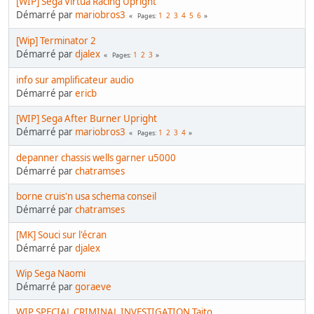
[WIP] Sega Virtua Racing Upright
Démarré par
mariobros3
1
2
3
4
5
6
Pages
[Wip] Terminator 2
Démarré par
djalex
1
2
3
Pages
info sur amplificateur audio
Démarré par
ericb
[WIP] Sega After Burner Upright
Démarré par
mariobros3
1
2
3
4
Pages
depanner chassis wells garner u5000
Démarré par
chatramses
borne cruis'n usa schema conseil
Démarré par
chatramses
[MK] Souci sur l'écran
Démarré par
djalex
Wip Sega Naomi
Démarré par
goraeve
WIP SPECIAL CRIMINAL INVESTIGATION Taito