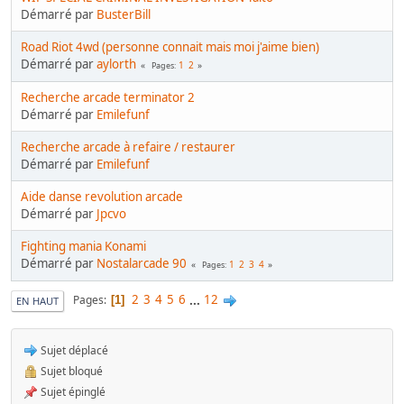
Démarré par
BusterBill
Road Riot 4wd (personne connait mais moi j'aime bien)
Démarré par
aylorth
1
2
Pages
Recherche arcade terminator 2
Démarré par
Emilefunf
Recherche arcade à refaire / restaurer
Démarré par
Emilefunf
Aide danse revolution arcade
Démarré par
Jpcvo
Fighting mania Konami
Démarré par
Nostalarcade 90
1
2
3
4
Pages
2
3
4
5
6
...
12
Pages
1
EN HAUT
Sujet déplacé
Sujet bloqué
Sujet épinglé