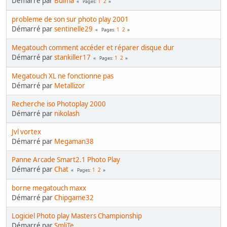
Démarré par
Bulma
1
2
Pages
probleme de son sur photo play 2001
Démarré par
sentinelle29
1
2
Pages
Megatouch comment accéder et réparer disque dur
Démarré par
stankiller17
1
2
Pages
Megatouch XL ne fonctionne pas
Démarré par
Metallizor
Recherche iso Photoplay 2000
Démarré par
nikolash
Jvl vortex
Démarré par
Megaman38
Panne Arcade Smart2.1 Photo Play
Démarré par
Chat
1
2
Pages
borne megatouch maxx
Démarré par
Chipgame32
Logiciel Photo play Masters Championship
Démarré par
SmliTe