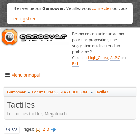
Bienvenue sur
Gamoover
. Veuillez vous
connecter
ou vous
enregistrer
.
Besoin de contacter un admin
pour une proposition, une
suggestion ou discuter d'un
probleme ?
C'est ici :
High_Cobra
,
AsPiC
ou
Pich
Menu principal
Gamoover
Forums "PRESS START BUTTON"
Tactiles
►
►
Tactiles
Les bornes tactiles, Megatouch...
2
3
Pages
1
EN BAS