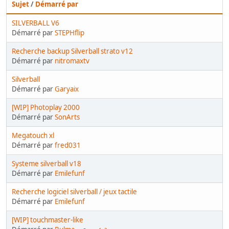
Sujet
/
Démarré par
SILVERBALL V6
Démarré par
STEPHflip
Recherche backup Silverball strato v12
Démarré par
nitromaxtv
Silverball
Démarré par
Garyaix
[WIP] Photoplay 2000
Démarré par
SonArts
Megatouch xl
Démarré par
fred031
Systeme silverball v18
Démarré par
Emilefunf
Recherche logiciel silverball / jeux tactile
Démarré par
Emilefunf
[WIP] touchmaster-like