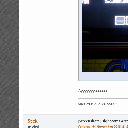
Ayyyyyyyaaaaaa !
Mais c'est quoi ce boss !!!!
Stek
[Screenshots] Highscores Arc
Vendredi 04 Novembre 2016, 21:
Invité