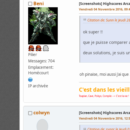
Beni
[Screenshots] Highscores Arc
Vendredi 04 Novembre 2016, 09:
Citation de: Sunn le Jeudi 2
ok super !!
que je puisse comparer a
deux solutions, je suis 
Pilier
Messages: 704
Emplacement:
Homécourt
oh pinaise, moi aussi j'ai q
IP archivée
C'est dans les vieil
Toaplan, Cave, Psikyo, Compile --> C'est la vie !
colwyn
[Screenshots] Highscores Arc
Vendredi 04 Novembre 2016, 12:
Citation de: rygar le Jeud