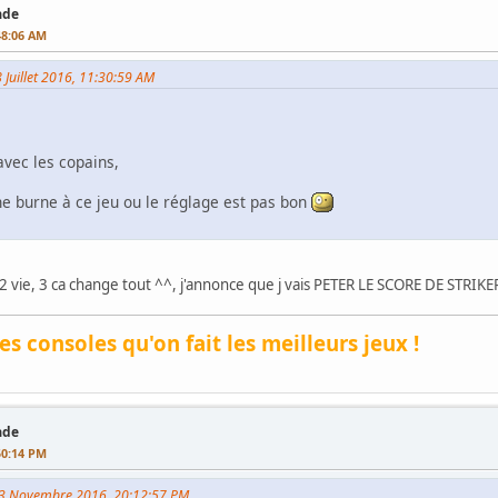
ade
48:06 AM
8 Juillet 2016, 11:30:59 AM
vec les copains,
une burne à ce jeu ou le réglage est pas bon
ue 2 vie, 3 ca change tout ^^, j'annonce que j vais PETER LE SCORE DE STRIK
les consoles qu'on fait les meilleurs jeux !
ade
50:14 PM
i 03 Novembre 2016, 20:12:57 PM