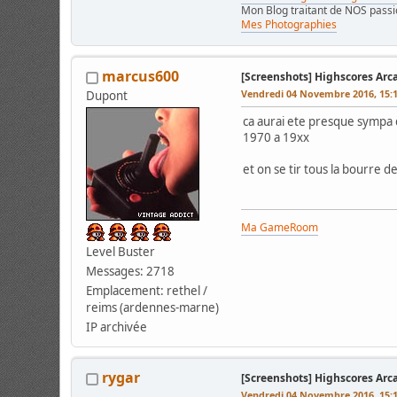
Mon Blog traitant de NOS pass
Mes Photographies
marcus600
[Screenshots] Highscores Arc
Vendredi 04 Novembre 2016, 15:
Dupont
ca aurai ete presque sympa 
1970 a 19xx
et on se tir tous la bourre 
Ma GameRoom
Level Buster
Messages: 2718
Emplacement: rethel /
reims (ardennes-marne)
IP archivée
rygar
[Screenshots] Highscores Arc
Vendredi 04 Novembre 2016, 15: