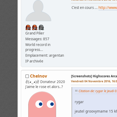
C'est en cours ...
http://www
Grand Pilier
Messages: 857
World record in
progress...
Emplacement: argentan
IP archivée
Chelnov
[Screenshots] Highscores Arc
Vendredi 04 Novembre 2016, 16:
✌(◕‿◕)✌ Donateur 2020
J'aime le rose et alors..?
Citation de: rygar le Jeud
rygar
jeutel groovymame 15 k