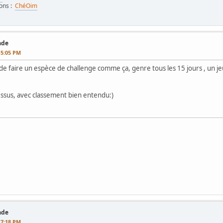
ions :
ChéOim
ade
15:05 PM
de faire un espèce de challenge comme ça, genre tous les 15 jours , un j
dessus, avec classement bien entendu:)
ade
17:18 PM