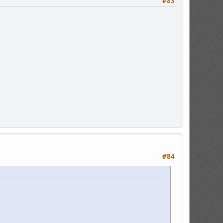
#83
#84