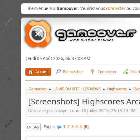
Bienvenue sur
Gamoover
. Veuillez vous
connecter
ou vo
Jeudi 06 Août 2026, 06:37:08 AM
Accueil
Rechercher
Connexion
Inscr
Gamoover
LA VIE DU SITE - LES NEWS
Highscores
[Sc
►
►
►
[Screenshots] Highscores Ar
Démarré par colwyn, Lundi 18 Juillet 2016, 23:13:14 PM
1
2
3
4
5
Pages
6
EN BAS