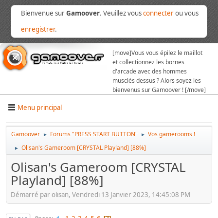
Bienvenue sur
Gamoover
. Veuillez vous
connecter
ou vous
enregistrer
.
[move]
Vous vous épilez le maillot
et collectionnez les bornes
d'arcade avec des hommes
musclés dessus ? Alors soyez les
bienvenus sur Gamoover ! [/move]
Menu principal
Gamoover
Forums "PRESS START BUTTON"
Vos gamerooms !
►
►
Olisan's Gameroom [CRYSTAL Playland] [88%]
►
Olisan's Gameroom [CRYSTAL
Playland] [88%]
Démarré par olisan, Vendredi 13 Janvier 2023, 14:45:08 PM