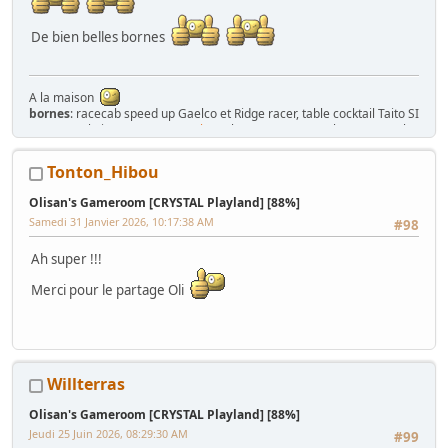
De bien belles bornes
A la maison
bornes
: racecab speed up Gaelco et Ridge racer, table cocktail Taito SI
part II ,cockpit Sega
Space tactics
, 1 borne Karateco, 3 bornes Jeutel,
tactile megatouch , Naomi 1, Naomi 2, title fight sega, Time crisis 2 et
3 DX, HOTD2 et 1 mini borne enfant
Tonton_Hibou
flipper
: silver slugger, pin bot,
Whitewater
,
Indianapolis 500
Earth wind
and fire
Olisan's Gameroom [CRYSTAL Playland] [88%]
Billard
: superleague diplomat
Samedi 31 Janvier 2026, 10:17:38 AM
#98
dart
: Lowen royaldarts ...
Pashislot
: Hokuto no ken
Jukebox
jupiter mirage 120 et Atari Hit Parade 144
Ah super !!!
babyfoot Roberto sport
Merci pour le partage Oli
Ma
gaming room
Willterras
Olisan's Gameroom [CRYSTAL Playland] [88%]
Jeudi 25 Juin 2026, 08:29:30 AM
#99