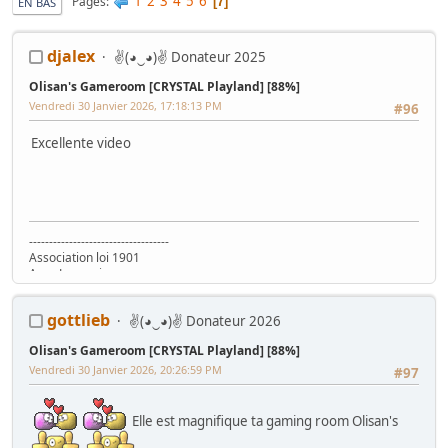
1
2
3
4
5
6
Pages
7
EN BAS
djalex
✌(◕‿◕)✌ Donateur 2025
Olisan's Gameroom [CRYSTAL Playland] [88%]
Vendredi 30 Janvier 2026, 17:18:13 PM
#96
Excellente video
-----------------------------------
Association loi 1901
Asso Lyonnaise
www.ARCADEINTHEBOX.com
gottlieb
✌(◕‿◕)✌ Donateur 2026
Olisan's Gameroom [CRYSTAL Playland] [88%]
Vendredi 30 Janvier 2026, 20:26:59 PM
#97
Elle est magnifique ta gaming room Olisan's