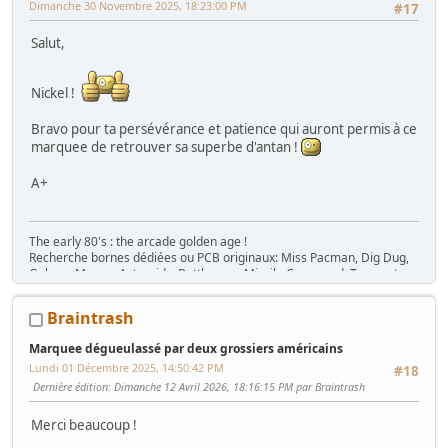
Dimanche 30 Novembre 2025, 18:23:00 PM
#17
Salut,
Nickel !
Bravo pour ta persévérance et patience qui auront permis à ce
marquee de retrouver sa superbe d'antan !
A+
The early 80's : the arcade golden age !
Recherche bornes dédiées ou PCB originaux: Miss Pacman, Dig Dug,
Galaga, Mappy, Asteroids, Battlezone, Missile Command, Tempest,
Star Wars, Donkey Kong (+ Jr), Mario Bros, Moon Patrol, Defender,
Joust, Frogger, Gyruss, Pooyan, Space Tactics, Zaxxon, etc. Flip :
Braintrash
Gottlieb des années 80 (Spirit, Amazon Hunt, ...), Baby Pac Man.
Divers : Ice Cold Beer =>
Trois fois rien quoi !
Marquee dégueulassé par deux grossiers américains
Ma
séance sur le divan
: c'est grave Docteur ?
Lundi 01 Décembre 2025, 14:50:42 PM
#18
Ma
gaming room
, ma
storage room
Dernière édition
: Dimanche 12 Avril 2026, 18:16:15 PM par Braintrash
Merci beaucoup !