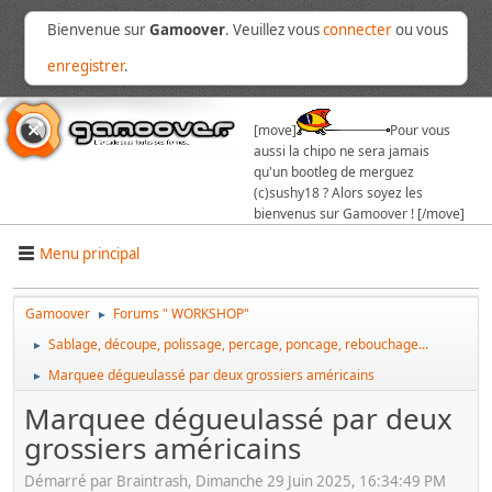
Bienvenue sur
Gamoover
. Veuillez vous
connecter
ou vous
enregistrer
.
[move]
Pour vous
aussi la chipo ne sera jamais
qu'un bootleg de merguez
(c)sushy18 ? Alors soyez les
bienvenus sur Gamoover ! [/move]
Menu principal
Gamoover
Forums " WORKSHOP"
►
Sablage, découpe, polissage, percage, poncage, rebouchage...
►
Marquee dégueulassé par deux grossiers américains
►
Marquee dégueulassé par deux
grossiers américains
Démarré par Braintrash, Dimanche 29 Juin 2025, 16:34:49 PM