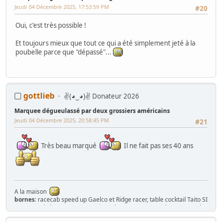
Jeudi 04 Décembre 2025, 17:53:59 PM
#20
Oui, c'est très possible !
Et toujours mieux que tout ce qui a été simplement jeté à la
poubelle parce que "dépassé"...
gottlieb
✌(◕‿◕)✌ Donateur 2026
Marquee dégueulassé par deux grossiers américains
Jeudi 04 Décembre 2025, 20:58:45 PM
#21
Très beau marqué
Il ne fait pas ses 40 ans
A la maison
bornes
: racecab speed up Gaelco et Ridge racer, table cocktail Taito SI
part II ,cockpit Sega
Space tactics
, 1 borne Karateco, 3 bornes Jeutel,
tactile megatouch , Naomi 1, Naomi 2, title fight sega, Time crisis 2 et