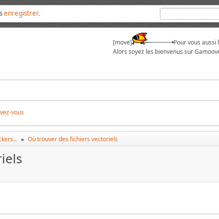
us
enregistrer
.
[move]
Pour vous aussi 
Alors soyez les bienvenus sur Gamoove
ivez-vous
kers...
Où trouver des fichiers vectoriels
►
iels
M