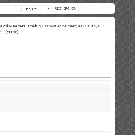
la chipo ne sera jamais qu'un bootleg de merguez (c)sushy18 ?
r ! [/move]