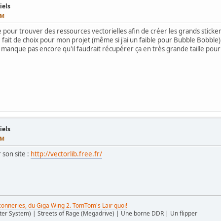
iels
PM
ce pour trouver des ressources vectorielles afin de créer les grands sticke
re fait de choix pour mon projet (même si j'ai un faible pour Bubble Bobble
 manque pas encore qu'il faudrait récupérer ça en très grande taille pour 
iels
PM
 son site :
http://vectorlib.free.fr/
 conneries, du Giga Wing 2. TomTom's Lair quoi!
ter System) | Streets of Rage (Megadrive) | Une borne DDR | Un flipper