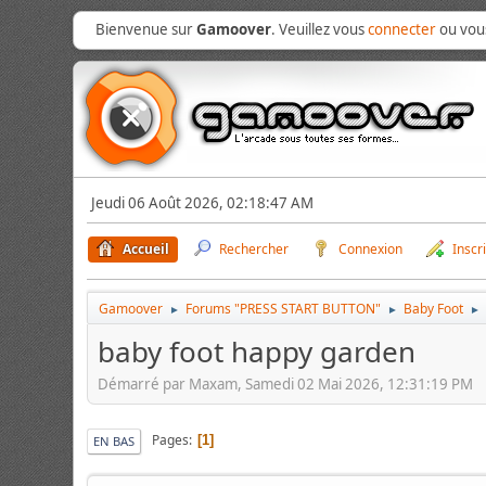
Bienvenue sur
Gamoover
. Veuillez vous
connecter
ou vo
Jeudi 06 Août 2026, 02:18:47 AM
Accueil
Rechercher
Connexion
Inscr
Gamoover
Forums "PRESS START BUTTON"
Baby Foot
►
►
►
baby foot happy garden
Démarré par Maxam, Samedi 02 Mai 2026, 12:31:19 PM
Pages
1
EN BAS