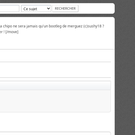
la chipo ne sera jamais qu'un bootleg de merguez (c)sushy18 ?
r ! [/move]