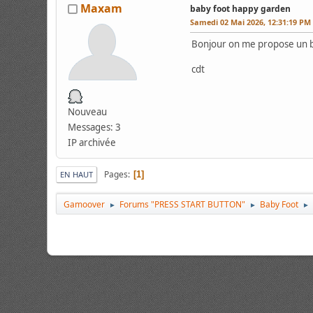
Maxam
baby foot happy garden
Samedi 02 Mai 2026, 12:31:19 PM
Bonjour on me propose un ba
cdt
Nouveau
Messages: 3
IP archivée
Pages
1
EN HAUT
Gamoover
Forums "PRESS START BUTTON"
Baby Foot
►
►
►