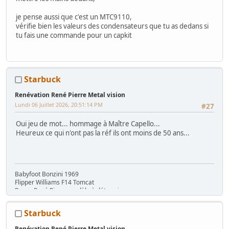
je pense aussi que c'est un MTC9110,
vérifie bien les valeurs des condensateurs que tu as dedans si
tu fais une commande pour un capkit
Starbuck
Renévation René Pierre Metal vision
Lundi 06 Juillet 2026, 20:51:14 PM
#27
Oui jeu de mot... hommage à Maître Capello...
Heureux ce qui n'ont pas la réf ils ont moins de 50 ans...
Babyfoot Bonzini 1969
Flipper Williams F14 Tomcat
Borne René Pierre modèle à déterminer....
Starbuck
Renévation René Pierre Metal vision