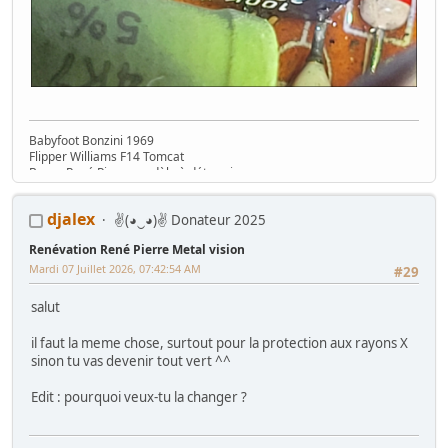
Babyfoot Bonzini 1969
Flipper Williams F14 Tomcat
Borne René Pierre modèle à déterminer....
djalex
✌(◕‿◕)✌ Donateur 2025
Renévation René Pierre Metal vision
Mardi 07 Juillet 2026, 07:42:54 AM
#29
salut
il faut la meme chose, surtout pour la protection aux rayons X
sinon tu vas devenir tout vert ^^
Edit : pourquoi veux-tu la changer ?