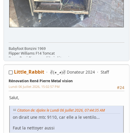
Babyfoot Bonzini 1969
Flipper Williams F14 Tomcat
Borne René Pierre modèle à déterminer....
Little_Rabbit
✌(◕‿◕)✌ Donateur 2024
Staff
Rénovation René Pierre Metal vision
Lundi 06 Juillet 2026, 15:02:57 PM
#24
Salut,
Citation de: djalex le Lundi 06 Juillet 2026, 07:44:35 AM
on dirait une mtc 9110, car elle a le ventilo...
Faut la nettoyer aussi