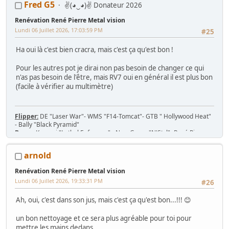
Fred G5
✌(◕‿◕)✌ Donateur 2026
Gottlieb des années 80 (Spirit, Amazon Hunt, ...), Baby Pac Man.
Divers : Ice Cold Beer =>
Trois fois rien quoi !
Renévation René Pierre Metal vision
Ma
séance sur le divan
: c'est grave Docteur ?
Lundi 06 Juillet 2026, 17:03:59 PM
#25
Ma
gaming room
, ma
storage room
Ha oui là c'est bien cracra, mais c'est ça qu'est bon !
Pour les autres pot je dirai non pas besoin de changer ce qui
n'as pas besoin de l'être, mais RV7 oui en général il est plus bon
(facile à vérifier au multimètre)
Flipper:
DE "Laser War"- WMS "F14-Tomcat"- GTB " Hollywood Heat"
- Bally "Black Pyramid"
Borne:
Konami "Lethal Enforcers" - New Game "N'Styl"- René Pierre
1982 - Jeutel Neo Geo 16/9 - Simulateur Twin Konami "Midnight Run
Road Fighter 2"
arnold
Jeu/Système de jeu:
53 PCB Jamma, 7 cartouches MVS, slot Neo-Geo
MV-1T, MV-2F, MV-4F, MV-6F
Renévation René Pierre Metal vision
Console:
Nintendo SNES 2CHIP, SNES 1CHIP-02 + 43 jeux
Lundi 06 Juillet 2026, 19:33:31 PM
#26
Ah, oui, c'est dans son jus, mais c'est ça qu'est bon...!!! 😊
un bon nettoyage et ce sera plus agréable pour toi pour
mettre les mains dedans,