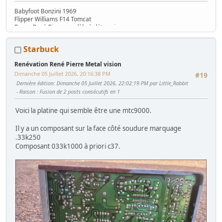
Babyfoot Bonzini 1969
Flipper Williams F14 Tomcat
Borne René Pierre modèle à déterminer....
Starbuck
Renévation René Pierre Metal vision
Dimanche 05 Juillet 2026, 20:16:38 PM
#19
Dernière édition
: Dimanche 05 Juillet 2026, 22:02:19 PM par Little_Rabbit
Raison
: Fusion de 2 posts consécutifs en 1
Voici la platine qui semble être une mtc9000.
Il y a un composant sur la face côté soudure marquage
.33k250
Composant 033k1000 à priori c37.