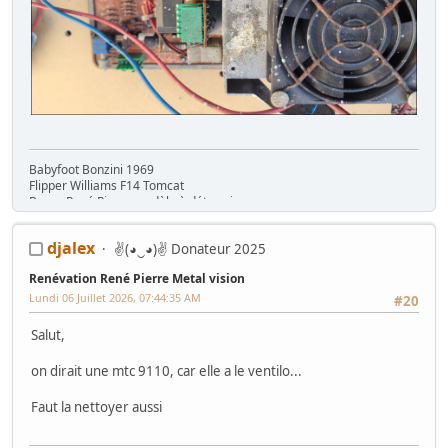
Babyfoot Bonzini 1969
Flipper Williams F14 Tomcat
Borne René Pierre modèle à déterminer....
djalex
✌(◕‿◕)✌ Donateur 2025
Renévation René Pierre Metal vision
Lundi 06 Juillet 2026, 07:44:35 AM
#20
Salut,
on dirait une mtc 9110, car elle a le ventilo...
Faut la nettoyer aussi