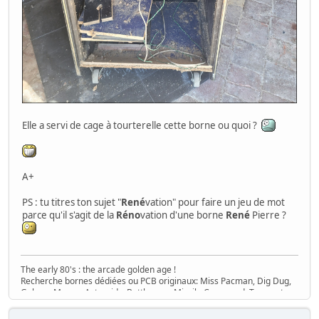
Elle a servi de cage à tourterelle cette borne ou quoi ?
A+
PS : tu titres ton sujet "
René
vation" pour faire un jeu de mot
parce qu'il s'agit de la
Réno
vation d'une borne
René
Pierre ?
The early 80's : the arcade golden age !
Recherche bornes dédiées ou PCB originaux: Miss Pacman, Dig Dug,
Galaga, Mappy, Asteroids, Battlezone, Missile Command, Tempest,
Star Wars, Donkey Kong (+ Jr), Mario Bros, Moon Patrol, Defender,
Joust, Frogger, Gyruss, Pooyan, Space Tactics, Zaxxon, etc. Flip :