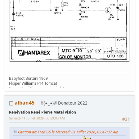
Babyfoot Bonzini 1969
Flipper Williams F14 Tomcat
Borne René Pierre modèle à déterminer....
alban45
✌(◕‿◕)✌ Donateur 2022
Renévation René Pierre Metal vision
Samedi 11 Juillet 2026, 00:59:03 AM
#31
Citation de: Fred G5 le Mercredi 01 Juillet 2026, 09:47:37 AM