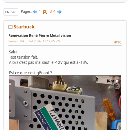
1
3
4
Pages
2
EN BAS
Starbuck
Renévation René Pierre Metal vision
Samedi 04 Juillet 2026, 13:14:05 PM
#16
Salut
Test tension fait.
Alors c'est pas mal sauf le -12V qui est à -13V.
Est ce que c'est gênant ?