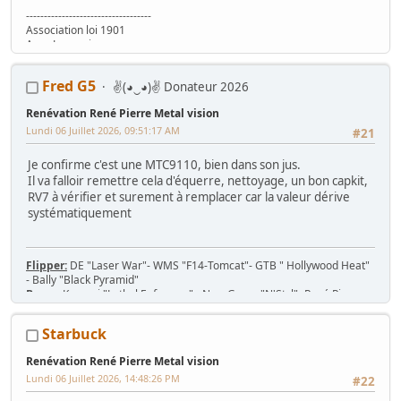
-----------------------------------
Association loi 1901
Asso Lyonnaise
www.ARCADEINTHEBOX.com
Fred G5
✌(◕‿◕)✌ Donateur 2026
Renévation René Pierre Metal vision
Lundi 06 Juillet 2026, 09:51:17 AM
#21
Je confirme c'est une MTC9110, bien dans son jus.
Il va falloir remettre cela d'équerre, nettoyage, un bon capkit,
RV7 à vérifier et surement à remplacer car la valeur dérive
systématiquement
Flipper:
DE "Laser War"- WMS "F14-Tomcat"- GTB " Hollywood Heat"
- Bally "Black Pyramid"
Borne:
Konami "Lethal Enforcers" - New Game "N'Styl"- René Pierre
1982 - Jeutel Neo Geo 16/9 - Simulateur Twin Konami "Midnight Run
Road Fighter 2"
Starbuck
Jeu/Système de jeu:
53 PCB Jamma, 7 cartouches MVS, slot Neo-Geo
MV-1T, MV-2F, MV-4F, MV-6F
Renévation René Pierre Metal vision
Console:
Nintendo SNES 2CHIP, SNES 1CHIP-02 + 43 jeux
Lundi 06 Juillet 2026, 14:48:26 PM
#22