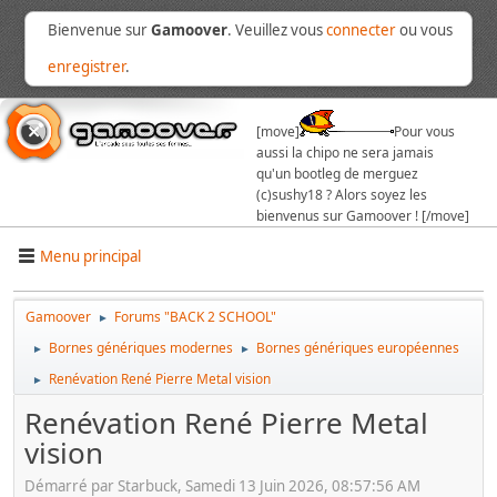
Bienvenue sur
Gamoover
. Veuillez vous
connecter
ou vous
enregistrer
.
[move]
Pour vous
aussi la chipo ne sera jamais
qu'un bootleg de merguez
(c)sushy18 ? Alors soyez les
bienvenus sur Gamoover ! [/move]
Menu principal
Gamoover
Forums "BACK 2 SCHOOL"
►
Bornes génériques modernes
Bornes génériques européennes
►
►
Renévation René Pierre Metal vision
►
Renévation René Pierre Metal
vision
Démarré par Starbuck, Samedi 13 Juin 2026, 08:57:56 AM