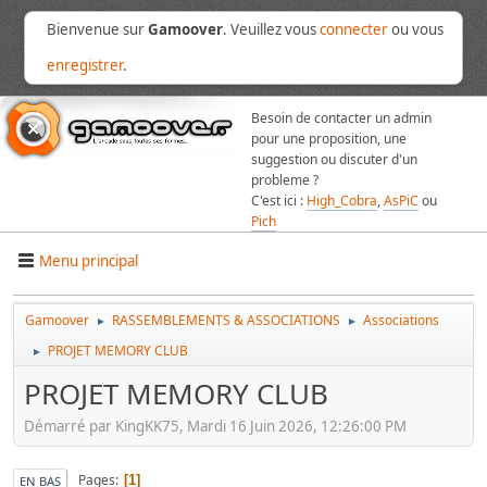
Bienvenue sur
Gamoover
. Veuillez vous
connecter
ou vous
enregistrer
.
Besoin de contacter un admin
pour une proposition, une
suggestion ou discuter d'un
probleme ?
C'est ici :
High_Cobra
,
AsPiC
ou
Pich
Menu principal
Gamoover
RASSEMBLEMENTS & ASSOCIATIONS
Associations
►
►
PROJET MEMORY CLUB
►
PROJET MEMORY CLUB
Démarré par KingKK75, Mardi 16 Juin 2026, 12:26:00 PM
Pages
1
EN BAS