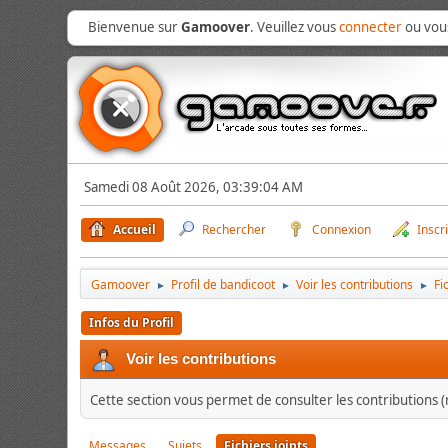
Bienvenue sur
Gamoover
. Veuillez vous
connecter
ou vo
Samedi 08 Août 2026, 03:39:04 AM
Accueil
Rechercher
Connexion
Inscr
Gamoover
Profil de bandicoot
Voir les contributions
Fi
►
►
►
Infos du Profil
Voir les contributions
Cette section vous permet de consulter les contributions (m
Messages
Sujets
Fichiers joints