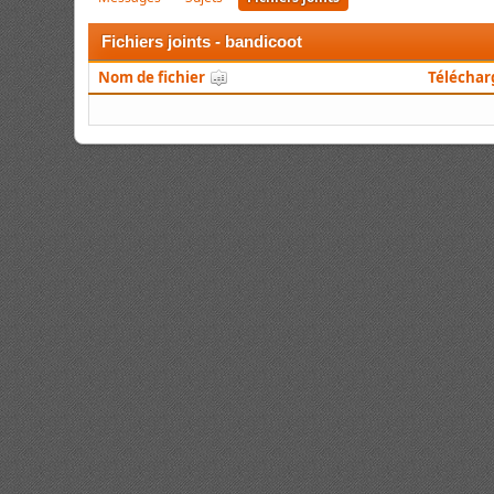
Fichiers joints - bandicoot
Nom de fichier
Télécha