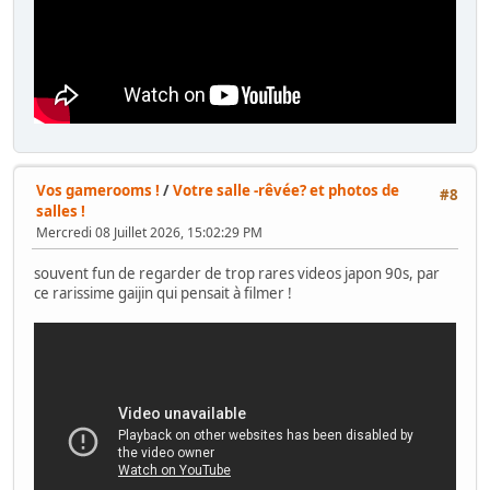
Vos gamerooms !
/
Votre salle -rêvée? et photos de
#8
salles !
Mercredi 08 Juillet 2026, 15:02:29 PM
souvent fun de regarder de trop rares videos japon 90s, par
ce rarissime gaijin qui pensait à filmer !