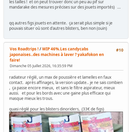
les tailles ! et on peut trouver donc un peu au pif sur
mandarake des mesures précises sur des jouets importés) ...
qq autres figs jouets en attente. ça serait plus simple si je
pouvais situer où sont d'autres blisters, ben non (ouin)
Vos Roadtrips !
/
WIP 46%.Les candycabs
#10
japonaises..des machines à laver ? yakafokon en
faire!
Dimanche 05 Juillet 2026, 16:35:59 PM
radiateur réglé, un max de poussière et lamelles en faux
contact. après affinages, la version update.. je ne sais combien
, ça passe encore mieux, et sans le filtre aspirateur, mieux
aussi. et pour les bords avec une gaine plus efficace qui
masque mieux les trous.
quasi réglé pour les blisters dinoriders, (33€ de figs)