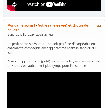
Vos gamerooms !
/
Votre salle -rêvée? et photos de
#4
salles !
Lundi 20 Juillet 2026, 20:33:28 PM
un petit paradis désuet qui ne doit pas être désagréable en
charmante compagnie avec qq grammes dans le sang ou du
lsd,
j'avais vu qq photos du (petit) corner arcade y'a qq années mais
en video c'est autrement plus sympa pour l'ensemble