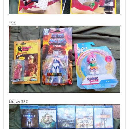
19€
bluray 38€