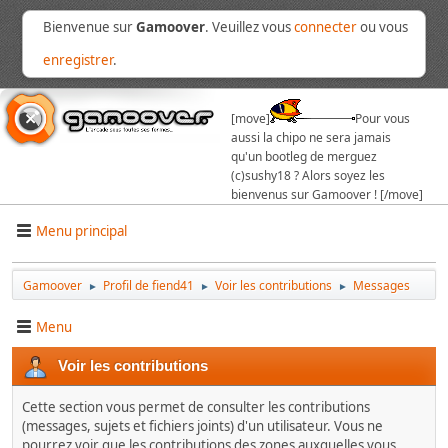
Bienvenue sur
Gamoover
. Veuillez vous
connecter
ou vous
enregistrer
.
[move]
Pour vous
aussi la chipo ne sera jamais
qu'un bootleg de merguez
(c)sushy18 ? Alors soyez les
bienvenus sur Gamoover ! [/move]
Menu principal
Gamoover
Profil de fiend41
Voir les contributions
Messages
►
►
►
Menu
Voir les contributions
Cette section vous permet de consulter les contributions
(messages, sujets et fichiers joints) d'un utilisateur. Vous ne
pourrez voir que les contributions des zones auxquelles vous