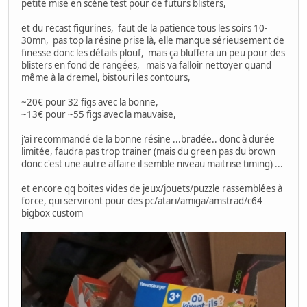
petite mise en scène test pour de futurs blisters,
et du recast figurines, faut de la patience tous les soirs 10-
30mn, pas top la résine prise là, elle manque sérieusement de
finesse donc les détails plouf, mais ça bluffera un peu pour des
blisters en fond de rangées, mais va falloir nettoyer quand
même à la dremel, bistouri les contours,
~20€ pour 32 figs avec la bonne,
~13€ pour ~55 figs avec la mauvaise,
j'ai recommandé de la bonne résine ...bradée.. donc à durée
limitée, faudra pas trop trainer (mais du green pas du brown
donc c'est une autre affaire il semble niveau maitrise timing) ...
et encore qq boites vides de jeux/jouets/puzzle rassemblées à
force, qui serviront pour des pc/atari/amiga/amstrad/c64
bigbox custom