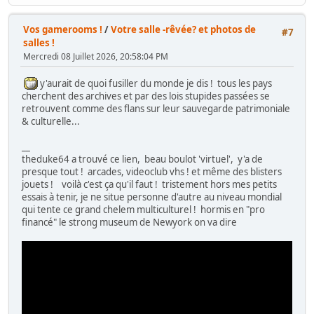
Vos gamerooms !
/
Votre salle -rêvée? et photos de
#7
salles !
Mercredi 08 Juillet 2026, 20:58:04 PM
y'aurait de quoi fusiller du monde je dis ! tous les pays
cherchent des archives et par des lois stupides passées se
retrouvent comme des flans sur leur sauvegarde patrimoniale
& culturelle...
__
theduke64 a trouvé ce lien, beau boulot 'virtuel', y'a de
presque tout ! arcades, videoclub vhs ! et même des blisters
jouets ! voilà c'est ça qu'il faut ! tristement hors mes petits
essais à tenir, je ne situe personne d'autre au niveau mondial
qui tente ce grand chelem multiculturel ! hormis en "pro
financé" le strong museum de Newyork on va dire