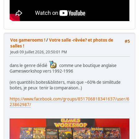
Vos gamerooms !
/
Votre salle -rêvée? et photos de
#5
salles !
Jeudi 09 Juillet 2026, 20:50:01 PM
dans le genre dédié
comme une boutique anglaise
Gamesworkshop vers 1992-1996
(en quantités boites&blisters, mais que ~60% de similitude
boites, je peux tenir la comparaison..)
https://www.facebook.com/groups/851706818341637/user/6
23862987/