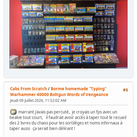
Cabs From Scratch
/
Borme homemade "Typing"
#6
Warhammer 40000 Boltgun Words of Vengeance
Jeudi 09 Juillet 2026, 11:52:02 AM
marrant j'avais pas percuté, je croyais un fps avec un
beakie tout court, il faudrait avoir accès à taper tout le recueil
des 2 livres du chaos pour les sortilèges et noms infernaux à
taper aussi ça serait bien délirant !