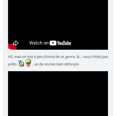
HS, mais on voit si peu d'ovnis de ce genre, là... vous n'étiez pas
prêts
, un de ces live bien défonçés