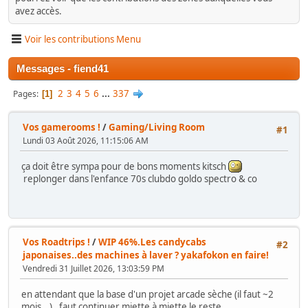
avez accès.
Voir les contributions Menu
Messages - fiend41
2
3
4
5
6
...
337
Pages
1
Vos gamerooms !
/
Gaming/Living Room
#1
Lundi 03 Août 2026, 11:15:06 AM
ça doit être sympa pour de bons moments kitsch
replonger dans l'enfance 70s clubdo goldo spectro & co
Vos Roadtrips !
/
WIP 46%.Les candycabs
#2
japonaises..des machines à laver ? yakafokon en faire!
Vendredi 31 Juillet 2026, 13:03:59 PM
en attendant que la base d'un projet arcade sèche (il faut ~2
mois...), faut continuer miette à miette le reste