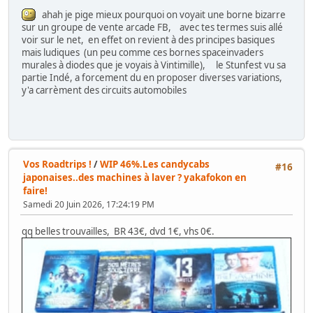
ahah je pige mieux pourquoi on voyait une borne bizarre
sur un groupe de vente arcade FB, avec tes termes suis allé
voir sur le net, en effet on revient à des principes basiques
mais ludiques (un peu comme ces bornes spaceinvaders
murales à diodes que je voyais à Vintimille), le Stunfest vu sa
partie Indé, a forcement du en proposer diverses variations,
y'a carrèment des circuits automobiles
Vos Roadtrips !
/
WIP 46%.Les candycabs
#16
japonaises..des machines à laver ? yakafokon en
faire!
Samedi 20 Juin 2026, 17:24:19 PM
qq belles trouvailles, BR 43€, dvd 1€, vhs 0€.