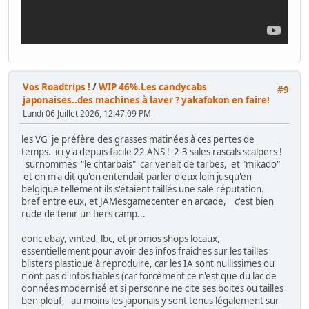
Vos Roadtrips !
/
WIP 46%.Les candycabs
#9
japonaises..des machines à laver ? yakafokon en faire!
Lundi 06 Juillet 2026, 12:47:09 PM
les VG je préfère des grasses matinées à ces pertes de
temps. ici y'a depuis facile 22 ANS ! 2-3 sales rascals scalpers !
surnommés "le chtarbais" car venait de tarbes, et "mikado"
et on m'a dit qu'on entendait parler d'eux loin jusqu'en
belgique tellement ils s'étaient taillés une sale réputation.
bref entre eux, et JAMesgamecenter en arcade, c'est bien
rude de tenir un tiers camp...
donc ebay, vinted, lbc, et promos shops locaux,
essentiellement pour avoir des infos fraiches sur les tailles
blisters plastique à reproduire, car les IA sont nullissimes ou
n'ont pas d'infos fiables (car forcèment ce n'est que du lac de
données modernisé et si personne ne cite ses boites ou tailles
ben plouf, au moins les japonais y sont tenus légalement sur