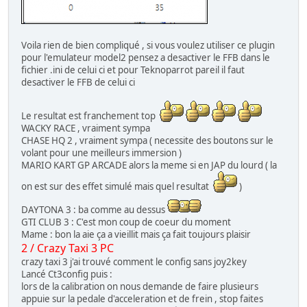
Voila rien de bien compliqué , si vous voulez utiliser ce plugin
pour l'emulateur model2 pensez a desactiver le FFB dans le
fichier .ini de celui ci et pour Teknoparrot pareil il faut
desactiver le FFB de celui ci
Le resultat est franchement top
WACKY RACE , vraiment sympa
CHASE HQ 2 , vraiment sympa ( necessite des boutons sur le
volant pour une meilleurs immersion )
MARIO KART GP ARCADE alors la meme si en JAP du lourd ( la
on est sur des effet simulé mais quel resultat
)
DAYTONA 3 : ba comme au dessus
GTI CLUB 3 : C'est mon coup de coeur du moment
Mame : bon la aie ça a vieillit mais ça fait toujours plaisir
2 / Crazy Taxi 3 PC
crazy taxi 3 j'ai trouvé comment le config sans joy2key
Lancé Ct3config puis :
lors de la calibration on nous demande de faire plusieurs
appuie sur la pedale d'acceleration et de frein , stop faites