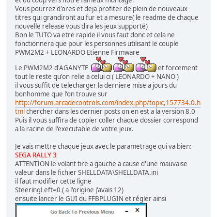
Vous pourrez d'ores et deja profiter de plein de nouveaux
titres qui grandiront au fur et a mesure( le readme de chaque
nouvelle release vous dira les jeux supporté)
Bon le TUTO va etre rapide il vous faut donc et cela ne
fonctionnera que pour les personnes utilisant le couple
PWM2M2 + LEONARDO Etienne Firmware
Le PWM2M2 d'AGANYTE
et forcement
tout le reste qu'on relie a celui ci ( LEONARDO + NANO )
il vous suffit de telecharger la derniere mise a jours du
bonhomme que l'on trouve sur
http://forum.arcadecontrols.com/index.php/topic,157734.0.h
tml
chercher dans les dernier posts on en est a la version 8.0
Puis il vous suffira de copier coller chaque dossier correspond
a la racine de l'executable de votre jeux.
Je vais mettre chaque jeux avec le parametrage qui va bien:
SEGA RALLY 3
ATTENTION le volant tire a gauche a cause d'une mauvaise
valeur dans le fichier SHELLDATA\SHELLDATA.ini
il faut modifier cette ligne
SteeringLeft=0 ( a l'origine j'avais 12)
ensuite lancer le GUI du FFBPLUGIN et régler ainsi