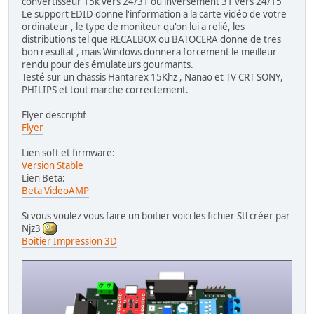
convertisseur 15k vers 24/31 ou inversement 31 vers 24/15
Le support EDID donne l'information a la carte vidéo de votre
ordinateur , le type de moniteur qu'on lui a relié, les
distributions tel que RECALBOX ou BATOCERA donne de tres
bon resultat , mais Windows donnera forcement le meilleur
rendu pour des émulateurs gourmants.
Testé sur un chassis Hantarex 15Khz , Nanao et TV CRT SONY,
PHILIPS et tout marche correctement.
Flyer descriptif
Flyer
Lien soft et firmware:
Version Stable
Lien Beta:
Beta VideoAMP
Si vous voulez vous faire un boitier voici les fichier Stl créer par
Njz3
Boitier Impression 3D