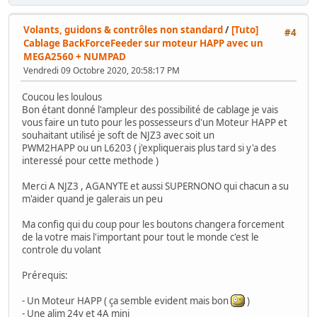
Volants, guidons & contrôles non standard
/
[Tuto]
#4
Cablage BackForceFeeder sur moteur HAPP avec un
MEGA2560 + NUMPAD
Vendredi 09 Octobre 2020, 20:58:17 PM
Coucou les loulous
Bon étant donné l'ampleur des possibilité de cablage je vais
vous faire un tuto pour les possesseurs d'un Moteur HAPP et
souhaitant utilisé je soft de NJZ3 avec soit un
PWM2HAPP ou un L6203 ( j'expliquerais plus tard si y'a des
interessé pour cette methode )
Merci A NJZ3 , AGANYTE et aussi SUPERNONO qui chacun a su
m'aider quand je galerais un peu
Ma config qui du coup pour les boutons changera forcement
de la votre mais l'important pour tout le monde c'est le
controle du volant
Prérequis:
- Un Moteur HAPP ( ça semble evident mais bon
)
- Une alim 24v et 4A mini