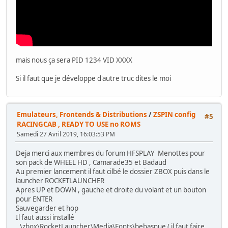
mais nous ça sera PID 1234 VID XXXX
Si il faut que je développe d'autre truc dites le moi
Emulateurs, Frontends & Distributions
/
ZSPIN config
#5
RACINGCAB , READY TO USE no ROMS
Samedi 27 Avril 2019, 16:03:53 PM
Deja merci aux membres du forum HFSPLAY Menottes pour
son pack de WHEEL HD , Camarade35 et Badaud
Au premier lancement il faut cilbé le dossier ZBOX puis dans le
launcher ROCKETLAUNCHER
Apres UP et DOWN , gauche et droite du volant et un bouton
pour ENTER
Sauvegarder et hop
Il faut aussi installé
..\zbox\RocketLauncher\Media\Fonts\bebasnue ( il faut faire