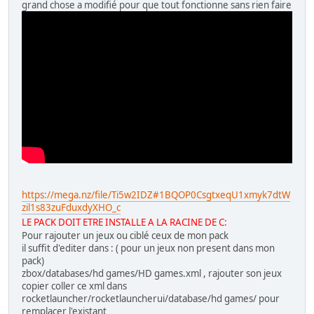
grand chose a modifié pour que tout fonctionne sans rien faire
https://mega.nz/file/Ti5w2IDZ#1BQOP0CsgtxeqU1xmyk7dtW
zil1s83zuFduxdyXHO_c
LE PACK DOIT ETRE INSTALLE A LA RACINE DE C:
Pour rajouter un jeux ou ciblé ceux de mon pack
il suffit d'editer dans : ( pour un jeux non present dans mon
pack)
zbox/databases/hd games/HD games.xml , rajouter son jeux
copier coller ce xml dans
rocketlauncher/rocketlauncherui/database/hd games/ pour
remplacer l'existant