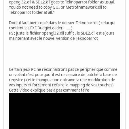
opengl32.dll & SDL2.dll goes to Teknoparrot folder as usual.
You do not need to copy GUI or Metroframework.dll to
Teknoparrot folder at all."
Donc il faut bien copié dans le dossier Teknoparrot ( celui qui
contient les EXE BudgieLoader....... )
PS ; juste le fichier opengl32.dll suffit , le SDL2.dll est a jours
maintenant avec le nouvel version de Teknoparrot
Certain jeux PC ne reconnaitrons pas ce peripherique comme
un volant c'est pourquoi il est necessaire de patché la base de
registre ( cette manipulation entrainera une modification de
vos inputs et forcement refaire le mapping de vos touches)
Cette video explique pas a pas comment faire