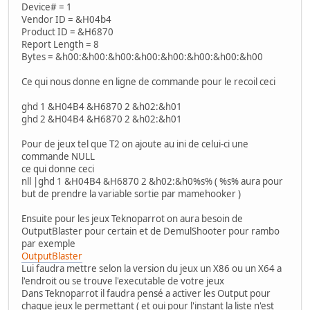
Device# = 1
Vendor ID = &H04b4
Product ID = &H6870
Report Length = 8
Bytes = &h00:&h00:&h00:&h00:&h00:&h00:&h00:&h00
Ce qui nous donne en ligne de commande pour le recoil ceci
ghd 1 &H04B4 &H6870 2 &h02:&h01
ghd 2 &H04B4 &H6870 2 &h02:&h01
Pour de jeux tel que T2 on ajoute au ini de celui-ci une
commande NULL
ce qui donne ceci
nll |ghd 1 &H04B4 &H6870 2 &h02:&h0%s% ( %s% aura pour
but de prendre la variable sortie par mamehooker )
Ensuite pour les jeux Teknoparrot on aura besoin de
OutputBlaster pour certain et de DemulShooter pour rambo
par exemple
OutputBlaster
Lui faudra mettre selon la version du jeux un X86 ou un X64 a
l'endroit ou se trouve l'executable de votre jeux
Dans Teknoparrot il faudra pensé a activer les Output pour
chaque jeux le permettant ( et oui pour l'instant la liste n'est