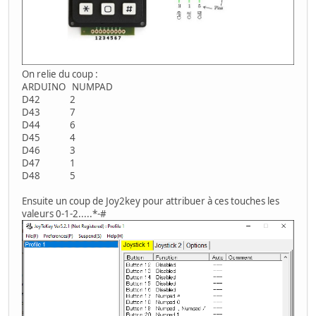
On relie du coup :
ARDUINO NUMPAD
D42 2
D43 7
D44 6
D45 4
D46 3
D47 1
D48 5
Ensuite un coup de Joy2key pour attribuer à ces touches les
valeurs 0-1-2.....*-#