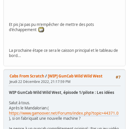
Et pis j'ai pas pu m'empêcher de mettre des pots
d'échappement
La prochaine étape ce sera le caisson principal et le tableau de
bord...
Cabs From Scratch
/
[WIP] GunCab Wild Wild West
#7
Jeudi 22 Décembre 2022, 21:17:59 PM
WIP GunCab Wild Wild West, épisode 1/pilote : Les idées
Salut à tous.
Après le Mandalorian (
https://www.gamoover.net/Forums/index.php?topic=44371.0
), si on fabriquait une nouvelle machine ?
Je pense à un guncab complètement original : Pas un jeu vidéo