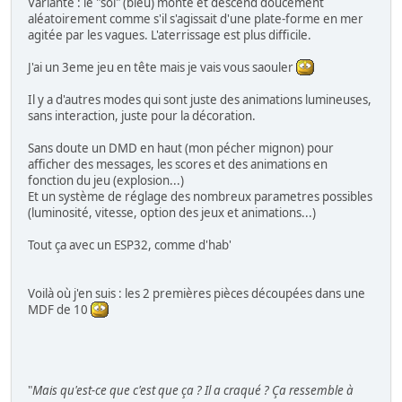
Variante : le "sol" (bleu) monte et descend doucement
aléatoirement comme s'il s'agissait d'une plate-forme en mer
agitée par les vagues. L'aterrissage est plus difficile.
J'ai un 3eme jeu en tête mais je vais vous saouler
Il y a d'autres modes qui sont juste des animations lumineuses,
sans interaction, juste pour la décoration.
Sans doute un DMD en haut (mon pécher mignon) pour
afficher des messages, les scores et des animations en
fonction du jeu (explosion...)
Et un système de réglage des nombreux parametres possibles
(luminosité, vitesse, option des jeux et animations...)
Tout ça avec un ESP32, comme d'hab'
Voilà où j'en suis : les 2 premières pièces découpées dans une
MDF de 10
"
Mais qu'est-ce que c'est que ça ? Il a craqué ? Ça ressemble à