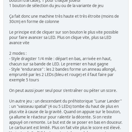
bouton d'arcade), 1 pour chaque joueur
1 bouton de sélection du jeu ou de la variante de jeu
Ça fait donc une machine très haute et très étroite (moins de
30cm) en forme de colonne
Le principe est de cliquer sur son bouton le plus vite possible
pour faire avancer sa LED. Plus on clique vite, plus sa LED
avance vite
2 modes :
- Style dragster 1/4 mile : départ en bas, arrivée en haut,
chacun sur sa bande de LED. Le premier en haut gagne
- Style "endurance" : les 2 bandes forme un anneau allongé,
emprunté par les 2 LEDs (bleu et rouge) et il faut faire par
exemple 5 tours
On peut aussi jouer seul pour s'entraîner ou péter un score.
Un autre jeu : un descendant du préhistorique "Lunar Lander"
: un "vaisseau spatial" (4 ou 5 LEDs) tombe du haut de plus en
plus vite à cause de la gravité. Quand on appuie sur le bouton,
ça allume le réacteur pour ralentir la décente. Si on reste
appuyé on remonte. Le but est de se poser en bas en douceur.
Le carburant est limité. Plus on fait vite plus le score est élevé.