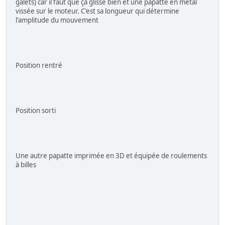
galets) car il faut que ça glisse bien et une papatte en métal
vissée sur le moteur. C'est sa longueur qui détermine
l'amplitude du mouvement
Position rentré
Position sorti
Une autre papatte imprimée en 3D et équipée de roulements
à billes