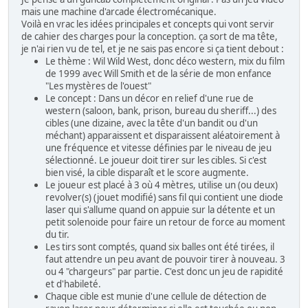
mais une machine d'arcade électromécanique.
Voilà en vrac les idées principales et concepts qui vont servir
de cahier des charges pour la conception. ça sort de ma tête,
je n'ai rien vu de tel, et je ne sais pas encore si ça tient debout :
Le thème : Wil Wild West, donc déco western, mix du film
de 1999 avec Will Smith et de la série de mon enfance
"Les mystères de l'ouest"
Le concept : Dans un décor en relief d'une rue de
western (saloon, bank, prison, bureau du sheriff...) des
cibles (une dizaine, avec la tête d'un bandit ou d'un
méchant) apparaissent et disparaissent aléatoirement à
une fréquence et vitesse définies par le niveau de jeu
sélectionné. Le joueur doit tirer sur les cibles. Si c'est
bien visé, la cible disparaît et le score augmente.
Le joueur est placé à 3 où 4 mètres, utilise un (ou deux)
revolver(s) (jouet modifié) sans fil qui contient une diode
laser qui s'allume quand on appuie sur la détente et un
petit solenoide pour faire un retour de force au moment
du tir.
Les tirs sont comptés, quand six balles ont été tirées, il
faut attendre un peu avant de pouvoir tirer à nouveau. 3
ou 4 "chargeurs" par partie. C'est donc un jeu de rapidité
et d'habileté.
Chaque cible est munie d'une cellule de détection de