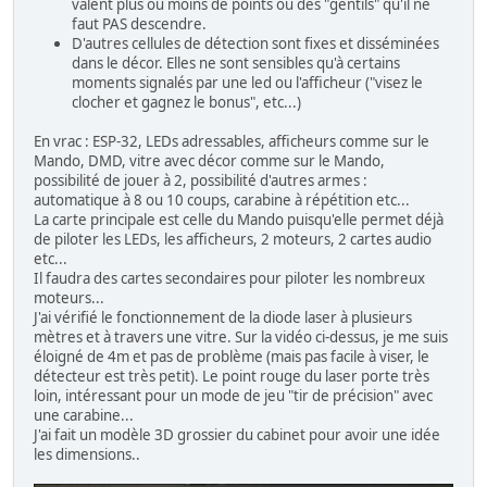
valent plus ou moins de points ou des "gentils" qu'il ne
faut PAS descendre.
D'autres cellules de détection sont fixes et disséminées
dans le décor. Elles ne sont sensibles qu'à certains
moments signalés par une led ou l'afficheur ("visez le
clocher et gagnez le bonus", etc...)
En vrac : ESP-32, LEDs adressables, afficheurs comme sur le
Mando, DMD, vitre avec décor comme sur le Mando,
possibilité de jouer à 2, possibilité d'autres armes :
automatique à 8 ou 10 coups, carabine à répétition etc...
La carte principale est celle du Mando puisqu'elle permet déjà
de piloter les LEDs, les afficheurs, 2 moteurs, 2 cartes audio
etc...
Il faudra des cartes secondaires pour piloter les nombreux
moteurs...
J'ai vérifié le fonctionnement de la diode laser à plusieurs
mètres et à travers une vitre. Sur la vidéo ci-dessus, je me suis
éloigné de 4m et pas de problème (mais pas facile à viser, le
détecteur est très petit). Le point rouge du laser porte très
loin, intéressant pour un mode de jeu "tir de précision" avec
une carabine...
J'ai fait un modèle 3D grossier du cabinet pour avoir une idée
les dimensions..