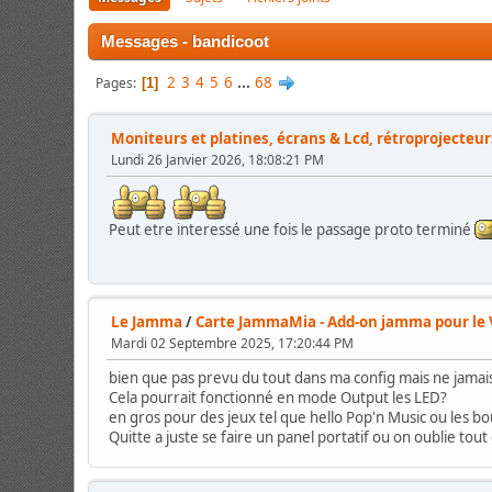
Messages - bandicoot
2
3
4
5
6
...
68
Pages
1
Moniteurs et platines, écrans & Lcd, rétroprojecteur
Lundi 26 Janvier 2026, 18:08:21 PM
Peut etre interessé une fois le passage proto terminé
Le Jamma
/
Carte JammaMia - Add-on jamma pour le
Mardi 02 Septembre 2025, 17:20:44 PM
bien que pas prevu du tout dans ma config mais ne jamai
Cela pourrait fonctionné en mode Output les LED?
en gros pour des jeux tel que hello Pop'n Music ou les bo
Quitte a juste se faire un panel portatif ou on oublie tout