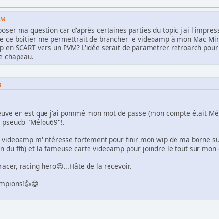
 AM
oser ma question car d'après certaines parties du topic j'ai l'impres
e que ce boitier me permettrait de brancher le videoamp à mon Mac Mi
 en SCART vers un PVM? L'idée serait de parametrer retroarch pour qu
re chapeau.
M
a preuve en est que j'ai pommé mon mot de passe (mon compte était Mé
e pseudo "Mélou69"!.
rte videoamp m'intéresse fortement pour finir mon wip de ma borne su
in du ffb) et la fameuse carte videoamp pour joindre le tout sur mon
acer, racing hero😍...Hâte de la recevoir.
ampions!👍😁