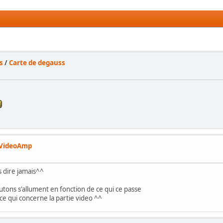
s
/
Carte de degauss
 VideoAmp
s dire jamais^^
utons s'allument en fonction de ce qui ce passe
 ce qui concerne la partie video ^^