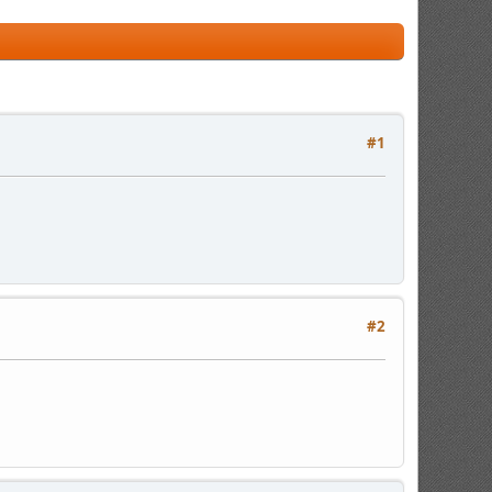
#1
#2