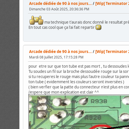
Arcade dédiée de 90 à nos jours...
/
[Wip] Terminator 
Dimanche 03 Août 2025, 20:36:36 PM
ma technique t'aurais donc donné le resultat pr
En tout cas cool que ça l'ai fait repartir
Arcade dédiée de 90 à nos jours...
/
[Wip] Terminator 
Mardi 08 Juillet 2025, 17:15:28 PM
pour etre sur que ton tube est pas mort , tu dessoudes 
Tu soudes un fil sur la broche dessoudée rouge sur la sor
si tu recuperes le rouge mais plus l'autre couleur ta pan
ton tube ( evidemment les couleurs seront inversées )
( bien verfier que la patte du connecteur n'est plus en
j'espere que mon explication est clair ^^