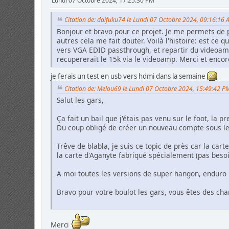
Lundi 07 Octobre 2024, 17:25:30 PM
Citation de: daifuku74 le Lundi 07 Octobre 2024, 09:16:16
Bonjour et bravo pour ce projet. Je me permets de p
autres cela me fait douter. Voilà l'histoire: est c
vers VGA EDID passthrough, et repartir du videoamp
recupererait le 15k via le videoamp. Merci et enco
je ferais un test en usb vers hdmi dans la semaine
Citation de: Melou69 le Lundi 07 Octobre 2024, 15:49:42 P
Salut les gars,
Ça fait un bail que j'étais pas venu sur le foot, l
Du coup obligé de créer un nouveau compte sous l
Trêve de blabla, je suis ce topic de près car la ca
la carte d'Aganyte fabriqué spécialement (pas beso
A moi toutes les versions de super hangon, enduro r
Bravo pour votre boulot les gars, vous êtes des ch
Merci