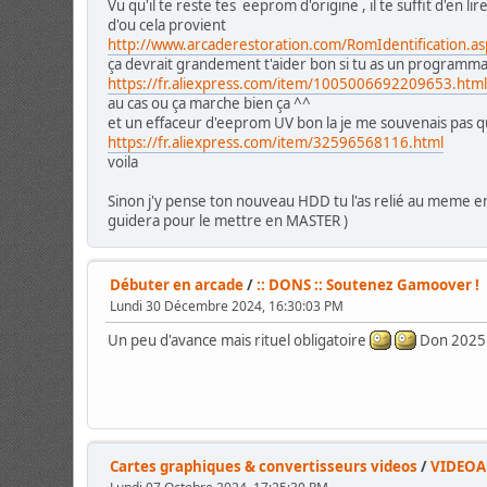
Vu qu'il te reste tes eeprom d'origine , il te suffit d'
d'ou cela provient
http://www.arcaderestoration.com/RomIdentification.a
ça devrait grandement t'aider bon si tu as un programm
https://fr.aliexpress.com/item/1005006692209653.htm
au cas ou ça marche bien ça ^^
et un effaceur d'eeprom UV bon la je me souvenais pas qu
https://fr.aliexpress.com/item/32596568116.html
voila
Sinon j'y pense ton nouveau HDD tu l'as relié au meme endr
guidera pour le mettre en MASTER )
Débuter en arcade
/
:: DONS :: Soutenez Gamoover !
Lundi 30 Décembre 2024, 16:30:03 PM
Un peu d'avance mais rituel obligatoire
Don 2025 
Cartes graphiques & convertisseurs videos
/
VIDEOAM