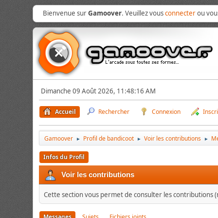
Bienvenue sur
Gamoover
. Veuillez vous
connecter
ou vo
Dimanche 09 Août 2026, 11:48:16 AM
Accueil
Rechercher
Connexion
Inscr
Gamoover
Profil de bandicoot
Voir les contributions
M
►
►
►
Infos du Profil
Voir les contributions
Cette section vous permet de consulter les contributions (m
Messages
Sujets
Fichiers joints