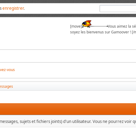
us
enregistrer
.
[move]
Vous aimez la sér
soyez les bienvenus sur Gamoover ! [/
ivez-vous
essages
essages, sujets et fichiers joints) d'un utilisateur. Vous ne pourrez voir 