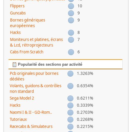
Flippers
10
Guncabs
9
Bornes génériques
9
européennes
Hacks
8
Moniteurs et platines, écrans
7
& Lcd, rétroprojecteurs
Cabs From Scratch
6
Popularité des sections par activité
Pcb originales pour bornes
1.3263%
dédiées
Volants, guidons & contrôles
0.6354%
non standard
Sega Model 2
0.6211%
Hacks
0.3339%
Naomi I & II - GD-Rom..
0.2703%
Tutoriaux
0.2268%
Racecabs & Simulateurs
0.2215%