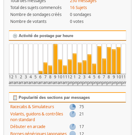
Total des messages
250 messages
Total des sujets commencés
16 Sujets
Nombre de sondages créés
0 sondages
Nombre de votants
0 votes
Activité de postage par heure
12
1
2
3
4
5
6
7
8
9
10
11
12
1
2
3
4
5
6
7
8
9
10
11
am
am
am
am
am
am
am
am
am
am
am
am
pm
pm
pm
pm
pm
pm
pm
pm
pm
pm
pm
pm
Popularité des sections par messages
Racecabs & Simulateurs
75
Volants, guidons & contrôles
21
non standard
Débuter en arcade
17
Bornes génériques Japonaises
12