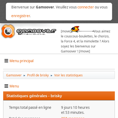
Bienvenue sur
Gamoover
. Veuillez vous
connecter
ou vous
enregistrer
.
[move]
Vous aimez
le couscous-boulettes, le chorizo,
la Force 4, et la mimolette ? Alors
soyez les bienvenus sur
Gamoover ! [/move]
Menu principal
Gamoover
Profil de brisky
Voir les statistiques
►
►
Menu
Statistiques générales - brisky
Temps total passé en ligne
9 jours 10 heures
et 53 minutes.