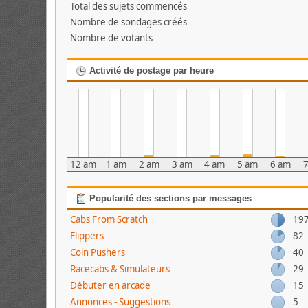
Total des sujets commencés
Nombre de sondages créés
Nombre de votants
Activité de postage par heure
12 am
1 am
2 am
3 am
4 am
5 am
6 am
Popularité des sections par messages
Cabs From Scratch
19
Flippers
82
Coin Pushers
40
Racecabs & Simulateurs
29
Débuter en arcade
15
Annonces - Suggestions
5