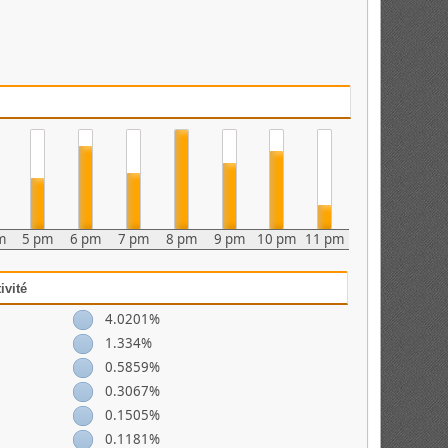
m
5 pm
6 pm
7 pm
8 pm
9 pm
10 pm
11 pm
ivité
4.0201%
1.334%
0.5859%
0.3067%
0.1505%
0.1181%