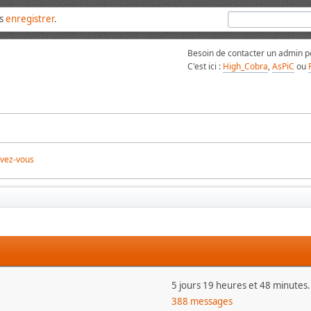
us
enregistrer
.
Besoin de contacter un admin po
C'est ici :
High_Cobra
,
AsPiC
ou
ivez-vous
5 jours 19 heures et 48 minutes.
388 messages