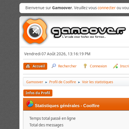
Bienvenue sur
Gamoover
. Veuillez vous
connecter
ou vo
Vendredi 07 Août 2026, 13:16:19 PM
Accueil
Rechercher
Connexion
Inscr
Gamoover
Profil de Coolfire
Voir les statistiques
►
►
Infos du Profil
Statistiques générales - Coolfire
Temps total passé en ligne
Total des messages