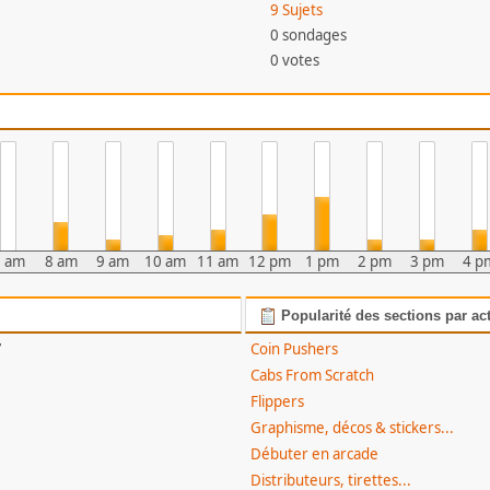
9 Sujets
0 sondages
0 votes
7 am
8 am
9 am
10 am
11 am
12 pm
1 pm
2 pm
3 pm
4 p
Popularité des sections par act
7
Coin Pushers
Cabs From Scratch
Flippers
Graphisme, décos & stickers...
Débuter en arcade
Distributeurs, tirettes...