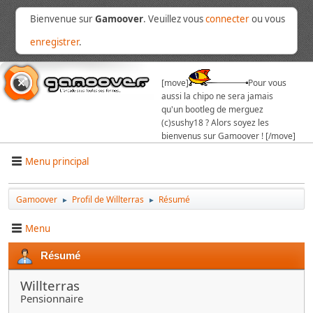
Bienvenue sur
Gamoover
. Veuillez vous
connecter
ou vous
enregistrer
.
[move]
Pour vous
aussi la chipo ne sera jamais
qu'un bootleg de merguez
(c)sushy18 ? Alors soyez les
bienvenus sur Gamoover ! [/move]
Menu principal
Gamoover
Profil de Willterras
Résumé
►
►
Menu
Résumé
Willterras
Pensionnaire