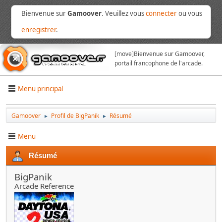
Bienvenue sur
Gamoover
. Veuillez vous
connecter
ou vous
enregistrer
.
[move]
Bienvenue sur Gamoover,
portail francophone de l'arcade.
Menu principal
Gamoover
Profil de BigPanik
Résumé
►
►
Menu
Résumé
BigPanik
Arcade Reference