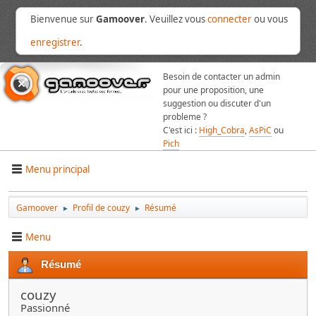
Bienvenue sur
Gamoover
. Veuillez vous
connecter
ou vous
enregistrer
.
Besoin de contacter un admin
pour une proposition, une
suggestion ou discuter d'un
probleme ?
C'est ici :
High_Cobra
,
AsPiC
ou
Pich
Menu principal
Gamoover
Profil de couzy
Résumé
►
►
Menu
Résumé
couzy
Passionné