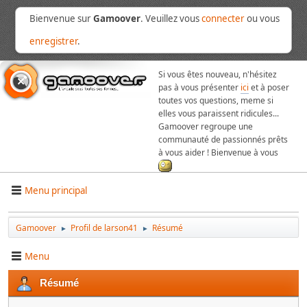
Bienvenue sur
Gamoover
. Veuillez vous
connecter
ou vous
enregistrer
.
Si vous êtes nouveau, n'hésitez
pas à vous présenter
ici
et à poser
toutes vos questions, meme si
elles vous paraissent ridicules...
Gamoover regroupe une
communauté de passionnés prêts
à vous aider ! Bienvenue à vous
Menu principal
Gamoover
Profil de larson41
Résumé
►
►
Menu
Résumé