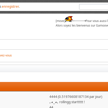
us
enregistrer
.
[move]
Pour vous aussi 
Alors soyez les bienvenus sur Gamoove
ivez-vous
4444 (0.51976608187134 par jour)
｡◕‿◕｡ rollingg starttttt !
44