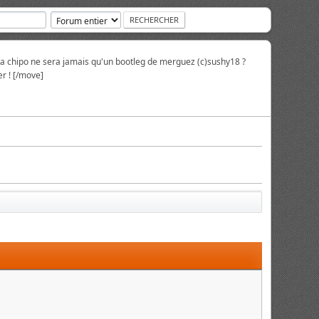
la chipo ne sera jamais qu'un bootleg de merguez (c)sushy18 ?
r ! [/move]