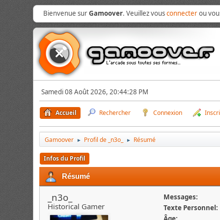
Bienvenue sur
Gamoover
. Veuillez vous
connecter
ou vo
Samedi 08 Août 2026, 20:44:28 PM
Accueil
Rechercher
Connexion
Inscr
Gamoover
Profil de _n3o_
Résumé
►
►
Infos du Profil
Résumé
_n3o_
Messages:
Historical Gamer
Texte Personnel:
Âge: