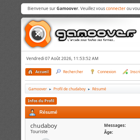
Bienvenue sur
Gamoover
. Veuillez vous
connecter
ou vo
Vendredi 07 Août 2026, 11:53:52 AM
Accueil
Rechercher
Connexion
Inscr
Gamoover
Profil de chudaboy
Résumé
►
►
Infos du Profil
Résumé
chudaboy
Messages:
Touriste
Âge: