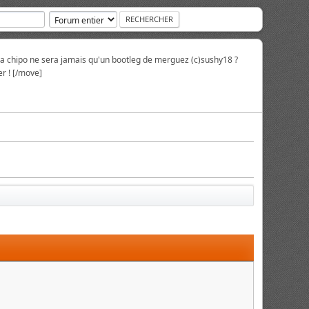
la chipo ne sera jamais qu'un bootleg de merguez (c)sushy18 ?
r ! [/move]