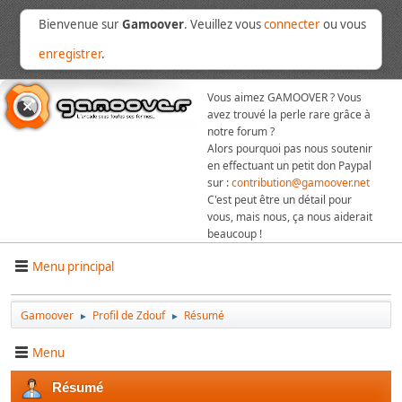
Bienvenue sur
Gamoover
. Veuillez vous
connecter
ou vous
enregistrer
.
Vous aimez GAMOOVER ? Vous
avez trouvé la perle rare grâce à
notre forum ?
Alors pourquoi pas nous soutenir
en effectuant un petit don Paypal
sur :
contribution@gamoover.net
C'est peut être un détail pour
vous, mais nous, ça nous aiderait
beaucoup !
Menu principal
Gamoover
Profil de Zdouf
Résumé
►
►
Menu
Résumé