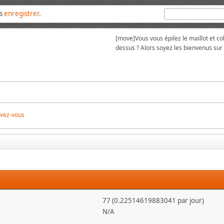
us
enregistrer
.
[move]
Vous vous épilez le maillot et 
dessus ? Alors soyez les bienvenus su
ivez-vous
77 (0.22514619883041 par jour)
N/A