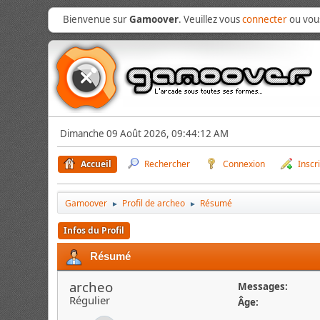
Bienvenue sur
Gamoover
. Veuillez vous
connecter
ou vo
Dimanche 09 Août 2026, 09:44:12 AM
Accueil
Rechercher
Connexion
Inscr
Gamoover
Profil de archeo
Résumé
►
►
Infos du Profil
Résumé
archeo
Messages:
Régulier
Âge: