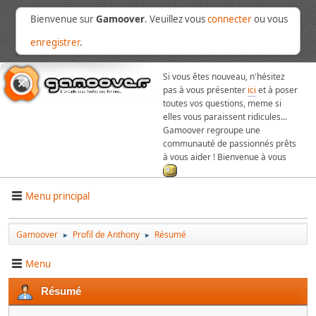
Bienvenue sur
Gamoover
. Veuillez vous
connecter
ou vous
enregistrer
.
Si vous êtes nouveau, n'hésitez
pas à vous présenter
ici
et à poser
toutes vos questions, meme si
elles vous paraissent ridicules...
Gamoover regroupe une
communauté de passionnés prêts
à vous aider ! Bienvenue à vous
Menu principal
Gamoover
Profil de Anthony
Résumé
►
►
Menu
Résumé