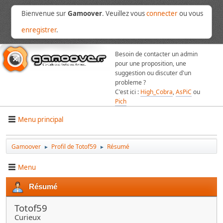
Bienvenue sur
Gamoover
. Veuillez vous
connecter
ou vous
enregistrer
.
Besoin de contacter un admin
pour une proposition, une
suggestion ou discuter d'un
probleme ?
C'est ici :
High_Cobra
,
AsPiC
ou
Pich
Menu principal
Gamoover
Profil de Totof59
Résumé
►
►
Menu
Résumé
Totof59
Curieux