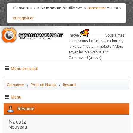
Bienvenue sur
Gamoover
. Veuillez vous
connecter
ou vous
enregistrer
.
[move]
Vous aimez
le couscous-boulettes, le chorizo,
la Force 4, et la mimolette ? Alors
soyez les bienvenus sur
Gamoover ! [/move]
Menu principal
Gamoover
Profil de Nacatz
Résumé
►
►
Menu
Résumé
Nacatz
Nouveau