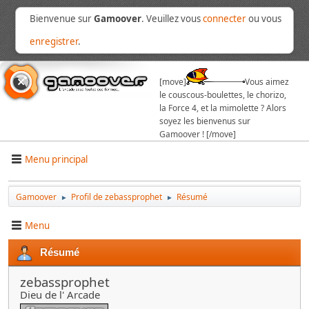
Bienvenue sur
Gamoover
. Veuillez vous
connecter
ou vous
enregistrer
.
[move]
Vous aimez
le couscous-boulettes, le chorizo,
la Force 4, et la mimolette ? Alors
soyez les bienvenus sur
Gamoover ! [/move]
Menu principal
Gamoover
Profil de zebassprophet
Résumé
►
►
Menu
Résumé
zebassprophet
Dieu de l' Arcade