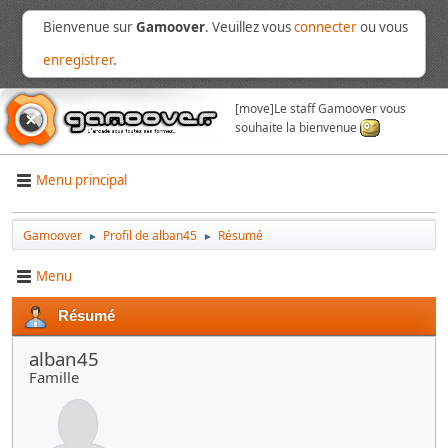
Bienvenue sur
Gamoover
. Veuillez vous
connecter
ou vous
enregistrer
.
[move]
Le staff Gamoover vous
souhaite la bienvenue
Menu principal
Gamoover
Profil de alban45
Résumé
►
►
Menu
Résumé
alban45
Famille