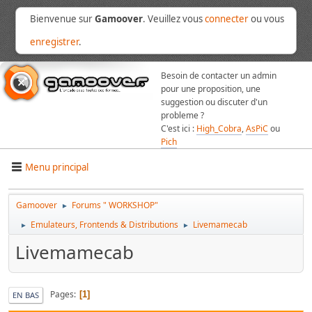
Bienvenue sur
Gamoover
. Veuillez vous
connecter
ou vous
enregistrer
.
Besoin de contacter un admin
pour une proposition, une
suggestion ou discuter d'un
probleme ?
C'est ici :
High_Cobra
,
AsPiC
ou
Pich
Menu principal
Gamoover
Forums " WORKSHOP"
►
Emulateurs, Frontends & Distributions
Livemamecab
►
►
Livemamecab
Pages
1
EN BAS