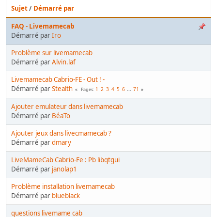
Sujet
/
Démarré par
FAQ - Livemamecab
Démarré par
Iro
Problème sur livemamecab
Démarré par
Alvin.laf
Livemamecab Cabrio-FE - Out ! -
Démarré par
Stealth
1
2
3
4
5
6
...
71
Pages
Ajouter emulateur dans livemamecab
Démarré par
BéaTo
Ajouter jeux dans livecmamecab ?
Démarré par
dmary
LiveMameCab Cabrio-Fe : Pb libqtgui
Démarré par
janolap1
Problème installation livemamecab
Démarré par
blueblack
questions livemame cab