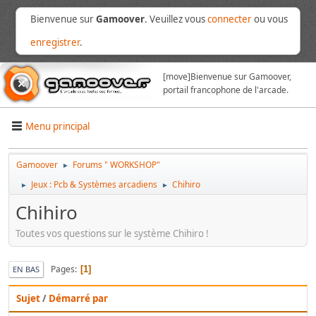
Bienvenue sur
Gamoover
. Veuillez vous
connecter
ou vous
enregistrer
.
[move]
Bienvenue sur Gamoover,
portail francophone de l'arcade.
Menu principal
Gamoover
Forums " WORKSHOP"
►
Jeux : Pcb & Systèmes arcadiens
Chihiro
►
►
Chihiro
Toutes vos questions sur le système Chihiro !
Pages
1
EN BAS
Sujet
/
Démarré par