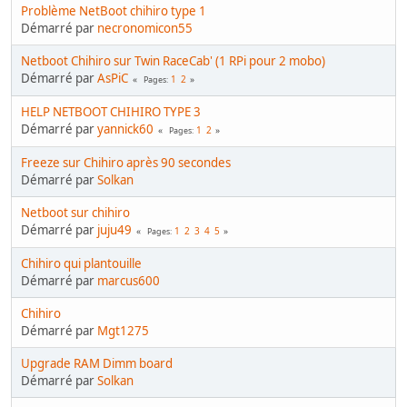
Problème NetBoot chihiro type 1
Démarré par
necronomicon55
Netboot Chihiro sur Twin RaceCab' (1 RPi pour 2 mobo)
Démarré par
AsPiC
1
2
Pages
HELP NETBOOT CHIHIRO TYPE 3
Démarré par
yannick60
1
2
Pages
Freeze sur Chihiro après 90 secondes
Démarré par
Solkan
Netboot sur chihiro
Démarré par
juju49
1
2
3
4
5
Pages
Chihiro qui plantouille
Démarré par
marcus600
Chihiro
Démarré par
Mgt1275
Upgrade RAM Dimm board
Démarré par
Solkan