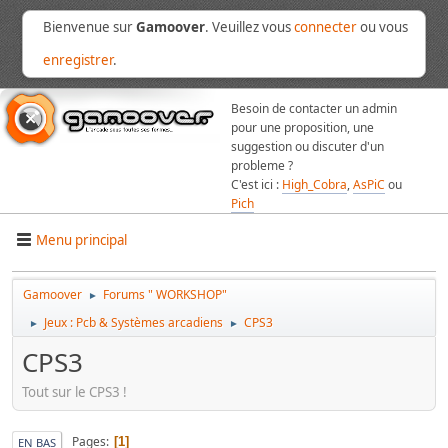
Bienvenue sur
Gamoover
. Veuillez vous
connecter
ou vous
enregistrer
.
Besoin de contacter un admin
pour une proposition, une
suggestion ou discuter d'un
probleme ?
C'est ici :
High_Cobra
,
AsPiC
ou
Pich
Menu principal
Gamoover
Forums " WORKSHOP"
►
Jeux : Pcb & Systèmes arcadiens
CPS3
►
►
CPS3
Tout sur le CPS3 !
Pages
1
EN BAS