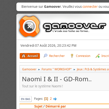
Bienvenue sur
Gamoover
. Veuillez vous
connecter
ou vo
Vendredi 07 Août 2026, 20:23:42 PM
Accueil
Rechercher
Connexion
Inscr
Gamoover
Forums " WORKSHOP"
Jeux : Pcb & Systèmes 
►
►
Naomi I & II - GD-Rom..
Tout sur le système Naomi !
2
Pages
1
EN BAS
Sujet
/
Démarré par