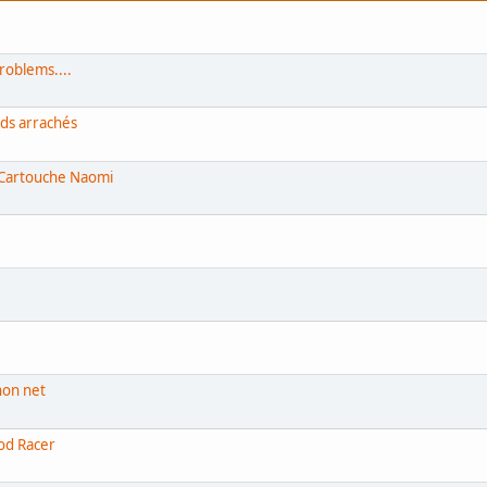
oblems....
ds arrachés
 Cartouche Naomi
non net
od Racer