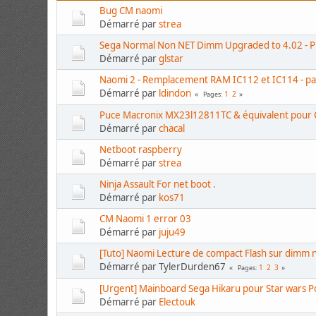
Bug CM naomi
Démarré par
strea
Sega Normal Non NET Dimm Upgraded to 4.02 - Pr
Démarré par
glstar
Naomi 2 - Remplacement RAM IC112 et IC114 - pa
Démarré par
ldindon
1
2
Pages
Puce Macronix MX23l12811TC & équivalent pour
Démarré par
chacal
Netboot raspberry
Démarré par
strea
Ninja Assault For net boot .
Démarré par
kos71
CM Naomi 1 error 03
Démarré par
juju49
[Tuto] Naomi Lecture de compact Flash sur dimm 
Démarré par TylerDurden67
1
2
3
Pages
[Urgent] Mainboard Sega Hikaru pour Star wars P
Démarré par
Electouk