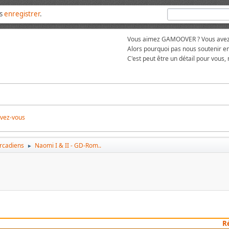
us
enregistrer
.
Vous aimez GAMOOVER ? Vous avez t
Alors pourquoi pas nous soutenir en
C'est peut être un détail pour vous,
ivez-vous
arcadiens
Naomi I & II - GD-Rom..
►
R