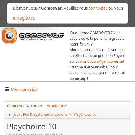
Bienvenue sur
Gamoover
. Veuillez vous
connecter
ou vous
enregistrer
.
Vous aimez GAMOOVER ? Vous
avez trouvé la perle rare grâce à
notre forum ?
Alors pourquoi pas nous soutenir
en effectuant un petit don Paypal
sur :
contribution@gamoover.net
C'est peut être un détail pour
vous, mais nous, ça nous aiderait
beaucoup !
Menu principal
Gamoover
Forums " WORKSHOP"
►
Jeux : Pcb & Systèmes arcadiens
Playchoice 10
►
►
Playchoice 10