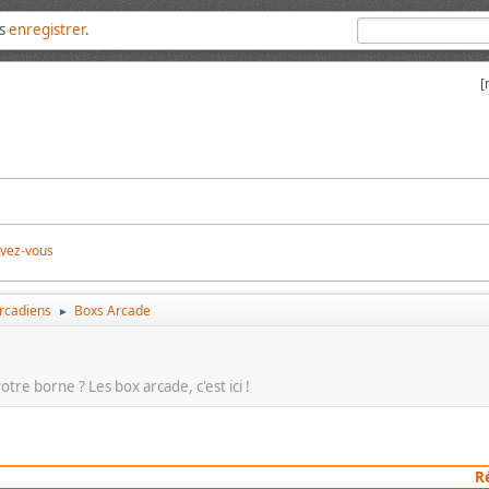
us
enregistrer
.
[
ivez-vous
arcadiens
Boxs Arcade
►
re borne ? Les box arcade, c'est ici !
R