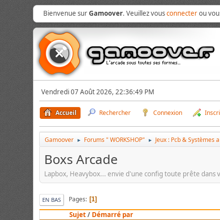
Bienvenue sur
Gamoover
. Veuillez vous
connecter
ou vo
Vendredi 07 Août 2026, 22:36:49 PM
Accueil
Rechercher
Connexion
Inscr
Gamoover
Forums " WORKSHOP"
Jeux : Pcb & Systèmes 
►
►
Boxs Arcade
Lapbox, Heavybox... envie d'une config toute prête dans vot
Pages
1
EN BAS
Sujet
/
Démarré par