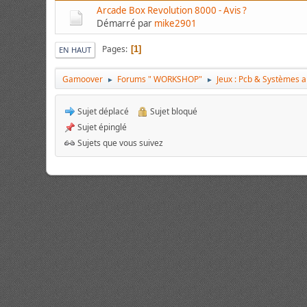
Arcade Box Revolution 8000 - Avis ?
Démarré par
mike2901
Pages
1
EN HAUT
Gamoover
Forums " WORKSHOP"
Jeux : Pcb & Systèmes 
►
►
Sujet déplacé
Sujet bloqué
Sujet épinglé
Sujets que vous suivez