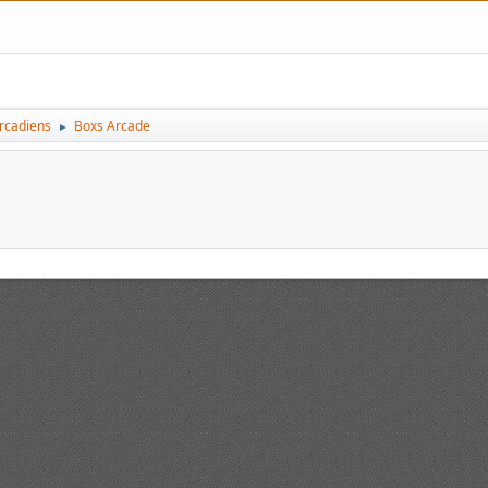
arcadiens
Boxs Arcade
►