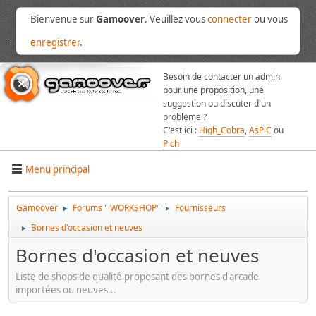
Bienvenue sur
Gamoover
. Veuillez vous
connecter
ou vous
enregistrer
.
Besoin de contacter un admin
pour une proposition, une
suggestion ou discuter d'un
probleme ?
C'est ici :
High_Cobra
,
AsPiC
ou
Pich
Menu principal
Gamoover
Forums " WORKSHOP"
Fournisseurs
►
►
Bornes d'occasion et neuves
►
Bornes d'occasion et neuves
Liste de shops de qualité proposant des bornes d'arcade
importées ou neuves...