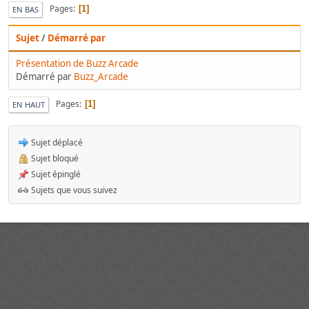
Pages
1
EN BAS
Sujet
/
Démarré par
Présentation de Buzz Arcade
Démarré par
Buzz_Arcade
Pages
1
EN HAUT
Sujet déplacé
Sujet bloqué
Sujet épinglé
Sujets que vous suivez