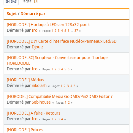
Pages
1
EN BAS
Sujet
/
Démarré par
[HORLODEL] Horloge à LEDs en 128x32 pixels
Démarré par
Iro
1
2
3
4
5
6
...
37
Pages
[HORLODEL] DIY Carte d'interface Nucléo/Panneaux Led/SD
Démarré par
Djoulz
[HORLODELSC] Scripteur - Convertisseur pour l'horloge
HORLDODEL
Démarré par
Iro
1
2
3
4
5
6
Pages
[HORLODEL] Médias
Démarré par
nikolash
1
2
3
4
5
Pages
[HORODEL] Compatibilié Media GoDMD/Pin2DMD Editor ?
Démarré par
Sebinouse
1
2
Pages
[HORLODEL] A faire - Retours
Démarré par
Iro
1
2
3
4
Pages
[HORLODEL] Polices