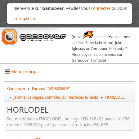
Bienvenue sur
Gamoover
. Veuillez vous
connecter
ou vous
enregistrer
.
[move]
Vous aimez
la série Ricky la belle vie, Julio
Iglésias ou l'émission Kohlanta ?
Alors soyez les bienvenus sur
Gamoover ! [/move]
Menu principal
Gamoover
Forums " WORKSHOP"
►
Jamma, cablages, contrôleurs, interfaces & hacks
HORLODEL
►
►
HORLODEL
Section dédiée à l'HORLODEL, horloge LED 128x32 pixels en 256
couleurs RGB332 piloté par une carte Nucléo F446ZE.