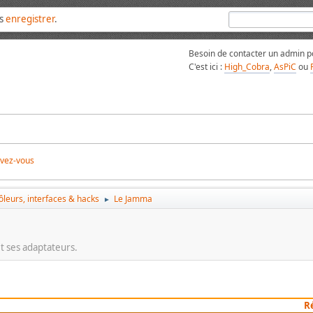
us
enregistrer
.
Besoin de contacter un admin po
C'est ici :
High_Cobra
,
AsPiC
ou
ivez-vous
leurs, interfaces & hacks
Le Jamma
►
t ses adaptateurs.
R