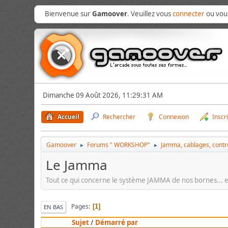
Bienvenue sur
Gamoover
. Veuillez vous
connecter
ou vo
Dimanche 09 Août 2026, 11:29:31 AM
Accueil
Rechercher
Connexion
Inscr
Gamoover
Forums " WORKSHOP"
Jamma, cablages, contrô
►
►
Le Jamma
Tout ce qui concerne le système JAMMA de nos bornes... e
Pages
1
EN BAS
Sujet
/
Démarré par