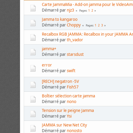
Carte JammaMia - Add-on jamma pour le VideoA
Démarré par
njz3
1
2
Pages
Jamma to kangaroo
Démarré par
Choppy
1
2
3
Pages
Recalbox RGB JAMMA: Recalbox in your JAMMA Ar
Démarré par
th_vador
jamma+
Démarré par
starsdust
error
Démarré par
swift
[RECH] negatron -5V
Démarré par
Fish57
Boîtier sélection carte jamma
Démarré par
nono
Tension sur le peigne Jamma
Démarré par
Ysi
JAMMA sur New Net City
Démarré par
nonosto